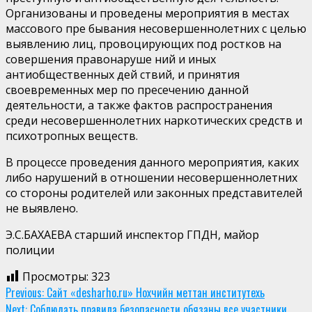
Организованы и проведены мероприятия в местах
массового пре­ бывания несовершеннолетних с целью
выявлению лиц, провоцирующих под­ ростков на
совершения правонаруше­ ний и иных
антиобщественных дей­ ствий, и принятия
своевременных мер по пресечению данной
деятельности, а также фактов распространения
среди несовершеннолетних наркотических средств и
психотропных веществ.
В процессе проведения данного мероприятия, каких
либо нарушений в отношении несовершеннолетних
со стороны родителей или законных представителей
не выявлено.
Э.С.БАХАЕВА старший инспектор ГПДН, майор
полиции
Просмотры:
323
Continue
Previous:
Сайт «desharho.ru» Нохчийн меттан институтехь
Next:
Соблюдать правила безопасности обязаны все участники