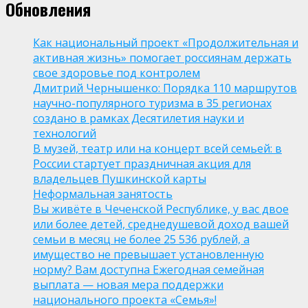
Обновления
Как национальный проект «Продолжительная и
активная жизнь» помогает россиянам держать
свое здоровье под контролем
Дмитрий Чернышенко: Порядка 110 маршрутов
научно-популярного туризма в 35 регионах
создано в рамках Десятилетия науки и
технологий
В музей, театр или на концерт всей семьей: в
России стартует праздничная акция для
владельцев Пушкинской карты
Неформальная занятость
Вы живёте в Чеченской Республике, у вас двое
или более детей, среднедушевой доход вашей
семьи в месяц не более 25 536 рублей, а
имущество не превышает установленную
норму? Вам доступна Ежегодная семейная
выплата — новая мера поддержки
национального проекта «Семья»!