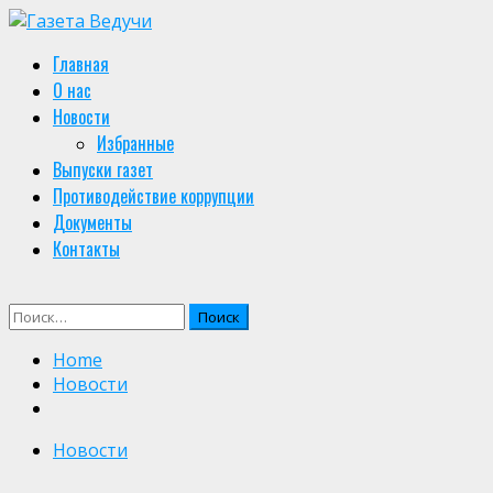
Skip
to
Primary
Главная
content
Menu
О нас
Новости
Избранные
Выпуски газет
Противодействие коррупции
Документы
Контакты
Найти:
Home
Новости
Новости