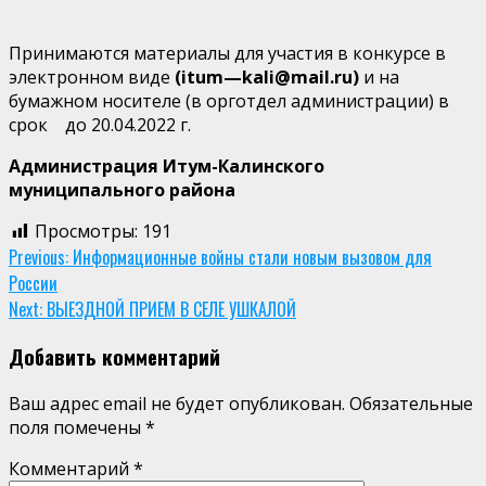
Принимаются материалы для участия в конкурсе в
электронном виде
(
itum
—
kali
@
mail
.
ru
)
и на
бумажном носителе (в орготдел администрации) в
срок до 20.04.2022 г.
Администрация Итум-Калинского
муниципального района
Просмотры:
191
Continue
Previous:
Информационные войны стали новым вызовом для
России
Reading
Next:
ВЫЕЗДНОЙ ПРИЕМ В СЕЛЕ УШКАЛОЙ
Добавить комментарий
Ваш адрес email не будет опубликован.
Обязательные
поля помечены
*
Комментарий
*