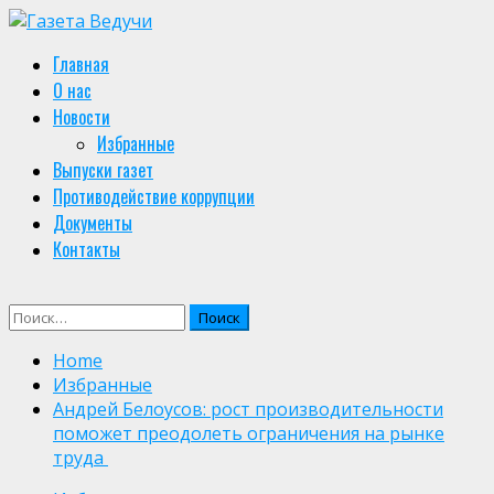
Skip
to
Primary
Главная
content
Menu
О нас
Новости
Избранные
Выпуски газет
Противодействие коррупции
Документы
Контакты
Найти:
Home
Избранные
Андрей Белоусов: рост производительности
поможет преодолеть ограничения на рынке
труда ​