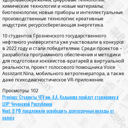
химические технологии и новые материалы;
биотехнологии; новые приборы и интеллектуальные
производственные технологии; креативные
индустрии; ресурсосберегающая энергетика.
10 студентов Грозненского государственного
нефтяного университета уже участвовали в конкурсе
в 2022 году и стали победителями. Среди проектов –
разработка программного обеспечения и методики
для подготовки хоккеистов-вратарей в виртуальной
реальности, проект голосового помощника Voice
Assistant Nina, мобильного ветрогенератора, а также
даже психодиагностическое VR-приложение.
Просмотры:
102
Continue
Previous:
Студенты ЧГУ им. А.А. Кадырова пройдут стажировку в
ЦУР Чеченской Республики
Reading
Next:
В РФ предложили освободить долгосрочные вклады от
налога