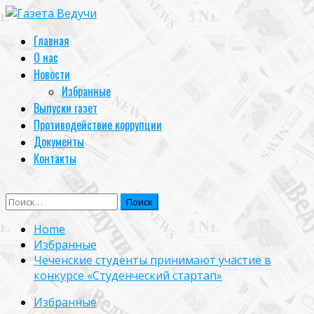
Skip
to
Primary
Главная
content
Menu
О нас
Новости
Избранные
Выпуски газет
Противодействие коррупции
Документы
Контакты
Найти:
Home
Избранные
Чеченские студенты принимают участие в
конкурсе «Студенческий стартап»
Избранные