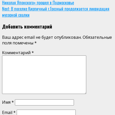
Николая Японского» прошел в Подмосковье
Reading
Next:
В поселке Кирпичный г.Грозный продолжается ликвидация
мусорной свалки
Добавить комментарий
Ваш адрес email не будет опубликован.
Обязательные
поля помечены
*
Комментарий
*
Имя
*
Email
*