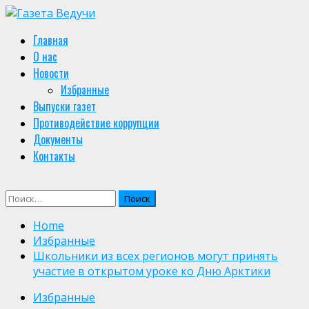
Skip
to
Primary
Главная
content
Menu
О нас
Новости
Избранные
Выпуски газет
Противодействие коррупции
Документы
Контакты
Найти:
Home
Избранные
Школьники из всех регионов могут принять
участие в открытом уроке ко Дню Арктики
Избранные