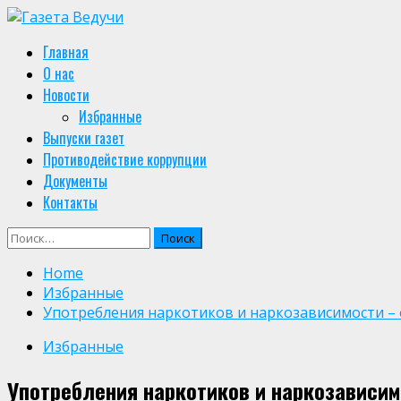
Skip
to
Primary
Главная
content
Menu
О нас
Новости
Избранные
Выпуски газет
Противодействие коррупции
Документы
Контакты
Найти:
Home
Избранные
Употребления наркотиков и наркозависимости – 
Избранные
Употребления наркотиков и наркозависим