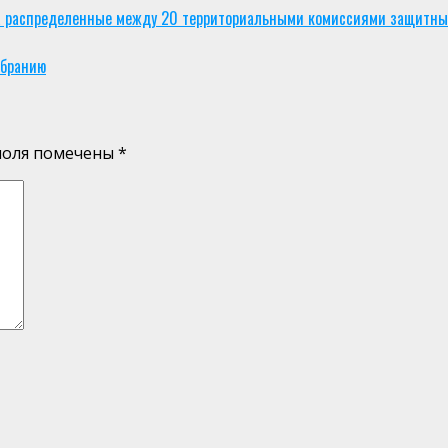
 распределенные между 20 территориальными комиссиями защитные
обранию
поля помечены
*