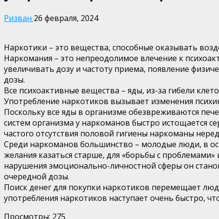
Ризван
26 февраля, 2024
Наркотики – это вещества, способные оказывать возд
Наркомания – это непреодолимое влечение к психоак
увеличивать дозу и частоту приема, появление физиче
дозы.
Все психоактивные вещества – яды, из-за гибели клет
Употребление наркотиков вызывает изменения психик
Поскольку все яды в организме обезвреживаются пече
систем организма у наркоманов быстро истощается с
частого отсутствия половой гигиены наркоманы неред
Среди наркоманов большинство – молодые люди, в ос
желания казаться старше, для «борьбы с проблемами»
нарушения эмоционально-личностной сферы он станов
очередной дозы.
Поиск денег для покупки наркотиков перемещает людей
употребления наркотиков наступает очень быстро, чт
Просмотры:
275