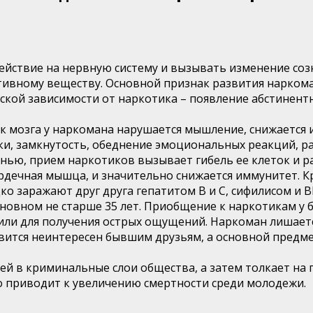
ействие на нервную систему и вызывать изменение соз
тивному веществу. Основной признак развития наркома
ской зависимости от наркотика – появление абстинентн
ок мозга у наркомана нарушается мышление, снижается 
и, замкнутость, обеднение эмоциональных реакций, ра
нью, прием наркотиков вызывает гибель ее клеток и ра
ердечная мышца, и значительно снижается иммунитет. 
ко заражают друг друга гепатитом В и С, сифилисом и 
новном не старше 35 лет. Приобщение к наркотикам у 
 или для получения острых ощущений. Наркоман лишает
ится неинтересен бывшим друзьям, а основной предмет
 в криминальные слои общества, а затем толкает на пр
о приводит к увеличению смертности среди молодежи.