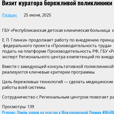
Визит куратора бережливой поликлиники
Ризван
25 июня, 2025
ГБУ «Республиканская детская
клиническая больница 
Е. П.
Глинки»
продолжает работу по внедрению принци
федерального про
екта «Производительность труд
подать на платформе Производительность РФ, ГБУ «Ре
эксперт Регионального центра компетенций по внедр
Вместе с заведующей консультативной поликлиникой
реализуются ключевые критерии программы.
Цель бережливых технологий — сделать медицинские 
работы всей системы.
Сотрудничество с Региональным центром помогает ра
Просмотры:
139
Continue
Previous:
Приём заявок на участие в Международной Премии #МЫВМ