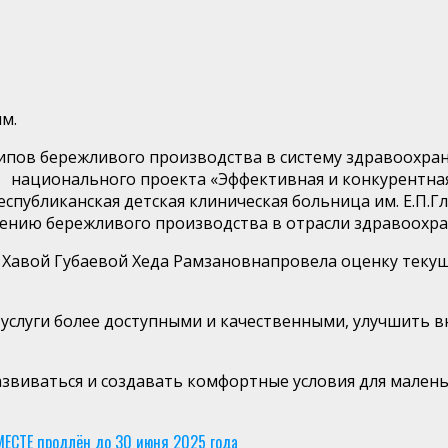
им.
пов бережливого производства в систему здравоохране
а»
национального проекта «Эффективная и конкурентная
спубликанская детская клиническая больница им.
Е.П.Г
ению бережливого производства в отрасли здравоохра
 Хавой
Губаевой
Хеда
Рамзановна
провела оценку текущ
услуги более доступными и качественными, улучшить 
звиваться и создавать комфортные условия для малень
ЕСТЕ продлён до 30 июня 2025 года