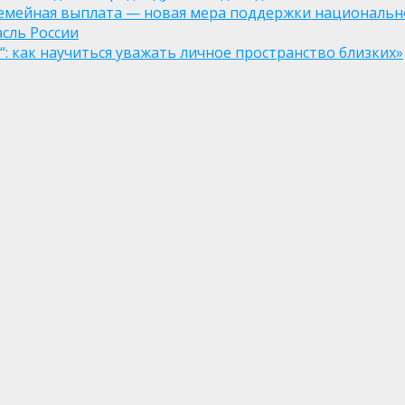
семейная выплата — новая мера поддержки национально
асль России
: как научиться уважать личное пространство близких»