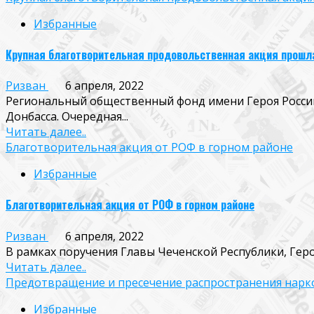
Избранные
Крупная благотворительная продовольственная акция прошла
Ризван
6 апреля, 2022
Региональный общественный фонд имени Героя Росс
Донбасса. Очередная...
Читать далее..
Благотворительная акция от РОФ в горном районе
Избранные
Благотворительная акция от РОФ в горном районе
Ризван
6 апреля, 2022
В рамках поручения Главы Чеченской Республики, Гер
Читать далее..
Предотвращение и пресечение распространения нарк
Избранные