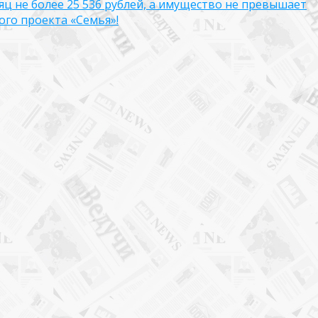
яц не более 25 536 рублей, а имущество не превышает
го проекта «Семья»!