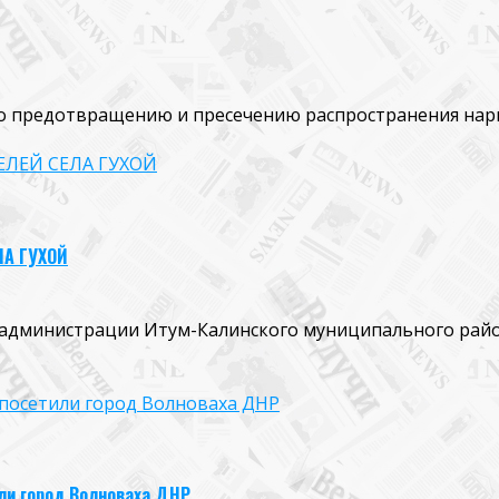
 предотвращению и пресечению распространения нарко
ЛЕЙ СЕЛА ГУХОЙ
А ГУХОЙ
й администрации Итум-Калинского муниципального рай
посетили город Волноваха ДНР
ли город Волноваха ДНР