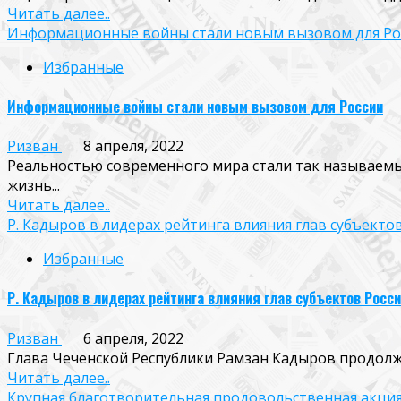
Читать далее..
Информационные войны стали новым вызовом для Ро
Избранные
Информационные войны стали новым вызовом для России
Ризван
8 апреля, 2022
Реальностью современного мира стали так называем
жизнь...
Читать далее..
Р. Кадыров в лидерах рейтинга влияния глав субъектов
Избранные
Р. Кадыров в лидерах рейтинга влияния глав субъектов Росси
Ризван
6 апреля, 2022
Глава Чеченской Республики Рамзан Кадыров продолжае
Читать далее..
Крупная благотворительная продовольственная акци