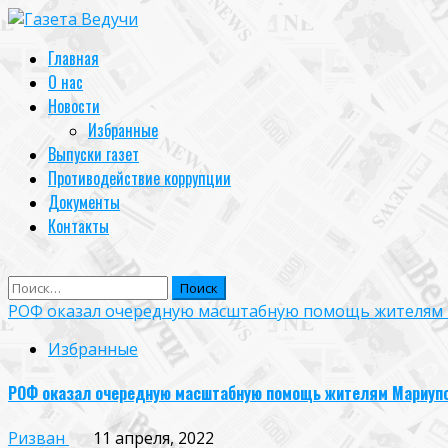
Skip
to
Primary
Главная
content
Menu
О нас
Новости
Избранные
Выпуски газет
Противодействие коррупции
Документы
Контакты
Найти:
РОФ оказал очередную масштабную помощь жителям
Избранные
РОФ оказал очередную масштабную помощь жителям Мариуп
Ризван
11 апреля, 2022