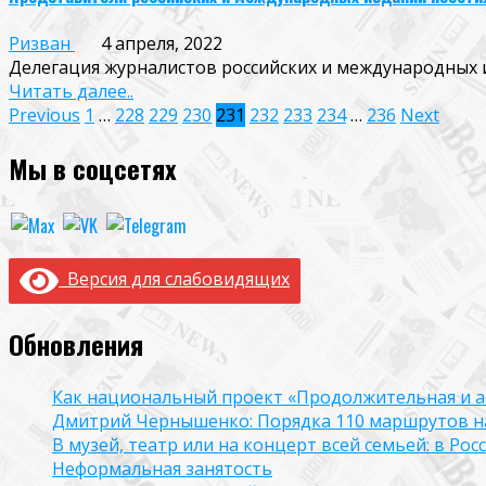
Ризван
4 апреля, 2022
Делегация журналистов российских и международных и
Читать далее..
Пагинация
Previous
1
…
228
229
230
231
232
233
234
…
236
Next
записей
Мы в соцсетях
Версия для слабовидящих
Обновления
Как национальный проект «Продолжительная и а
Дмитрий Чернышенко: Порядка 110 маршрутов нау
В музей, театр или на концерт всей семьей: в Р
Неформальная занятость