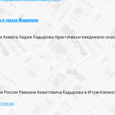
 в городе Мариуполе
ии Ахмата-Хаджи Кадырова практически ежедневно ок
оя России Рамзана Ахматовича Кадырова в Итум-Калинс
отиков