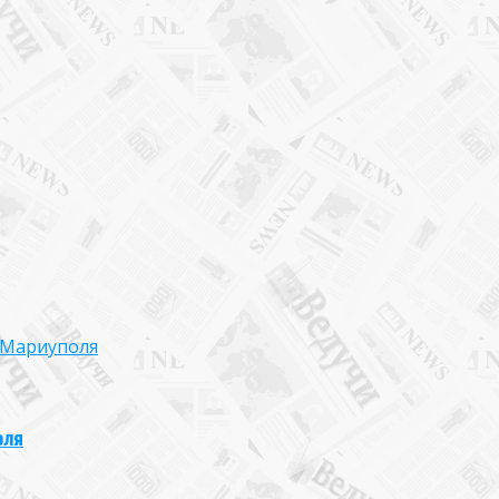
 Мариуполя
оля