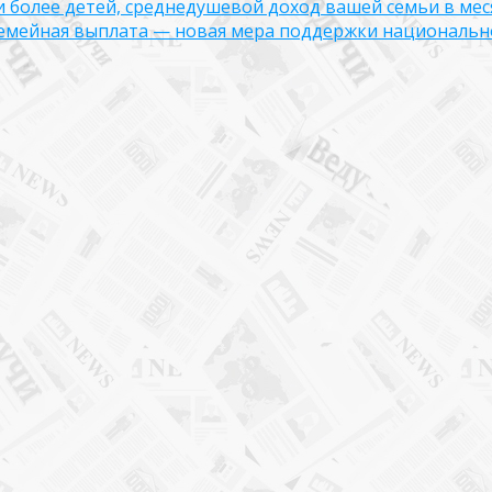
ли более детей, среднедушевой доход вашей семьи в мес
семейная выплата — новая мера поддержки национально