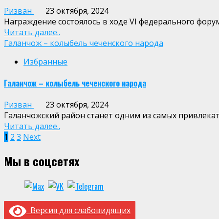
Ризван
23 октября, 2024
Награждение состоялось в ходе VI федерального фору
Читать далее..
Галанчож – колыбель чеченского народа
Избранные
Галанчож – колыбель чеченского народа
Ризван
23 октября, 2024
Галанчожский район станет одним из самых привлекат
Читать далее..
Пагинация
1
2
3
Next
записей
Мы в соцсетях
Версия для слабовидящих