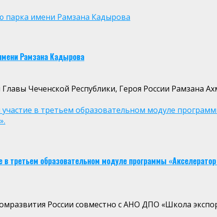
ю парка имени Рамзана Кадырова
 имени Рамзана Кадырова
Главы Чеченской Республики, Героя России Рамзана Ахм
участие в третьем образовательном модуле программы 
».
е в третьем образовательном модуле программы «Акселератор 
развития России совместно с АНО ДПО «Школа экспорт