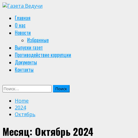
Skip
to
Primary
Главная
content
Menu
О нас
Новости
Избранные
Выпуски газет
Противодействие коррупции
Документы
Контакты
Найти:
Home
2024
Октябрь
Месяц:
Октябрь 2024