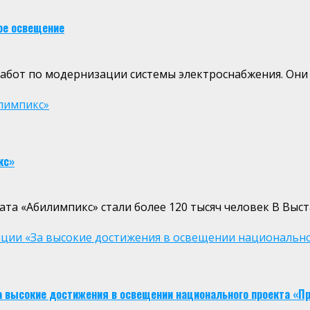
ное освещение
абот по модернизации системы электроснабжения. Они н
илимпикс»
кс»
та «Абилимпикс» стали более 120 тысяч человек В Выст
ции «За высокие достижения в освещении национально
а высокие достижения в освещении национального проекта «П