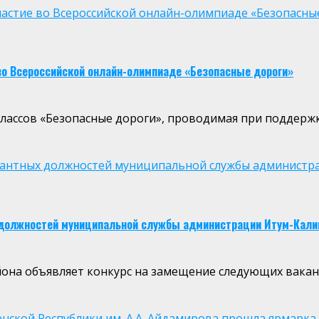
частие во Всероссийской онлайн-олимпиаде «Безопасны
 во Всероссийской онлайн-олимпиаде «Безопасные дороги»
лассов «Безопасные дороги», проводимая при поддерж
кантных должностей муниципальной службы администр
 должностей муниципальной службы администрации Итум-Калин
она объявляет конкурс на замещение следующих вака
нской Республики им. А.А. Айдамирова прошла ярмарка 