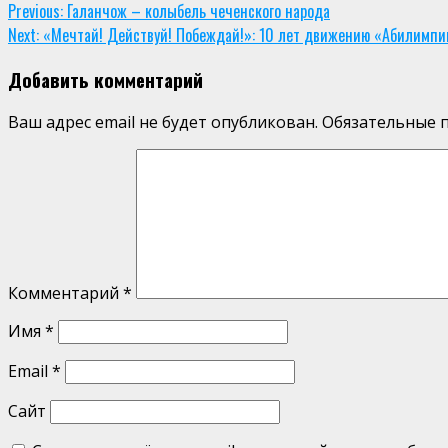
Continue
Previous:
Галанчож – колыбель чеченского народа
Next:
«Мечтай! Действуй! Побеждай!»: 10 лет движению «Абилимпи
Reading
Добавить комментарий
Ваш адрес email не будет опубликован.
Обязательные 
Комментарий
*
Имя
*
Email
*
Сайт