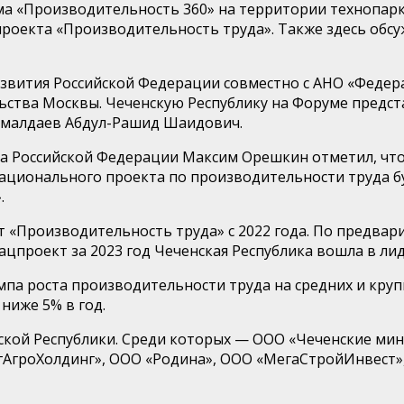
ума «Производительность 360» на территории технопар
проекта «Производительность труда». Также здесь об
звития Российской Федерации совместно с АНО «Федер
ства Москвы. Чеченскую Республику на Форуме предст
амалдаев Абдул-Рашид Шаидович.
а Российской Федерации Максим Орешкин отметил, что
ационального проекта по производительности труда б
.
т «Производительность труда» с 2022 года. По предва
ацпроект за 2023 год Чеченская Республика вошла в л
мпа роста производительности труда на средних и кру
ниже 5% в год.
ской Республики. Среди которых — ООО «Чеченские ми
гАгроХолдинг», ООО «Родина», ООО «МегаСтройИнвест»