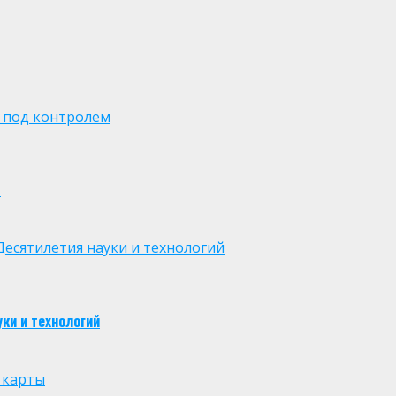
 под контролем
м
есятилетия науки и технологий
ки и технологий
 карты