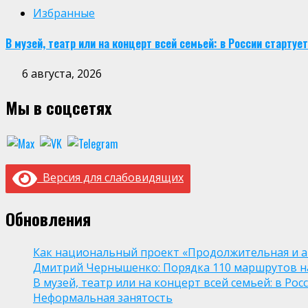
Избранные
В музей, театр или на концерт всей семьей: в России старт
6 августа, 2026
Мы в соцсетях
Версия для слабовидящих
Обновления
Как национальный проект «Продолжительная и а
Дмитрий Чернышенко: Порядка 110 маршрутов нау
В музей, театр или на концерт всей семьей: в Р
Неформальная занятость