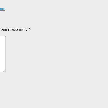
кс»
поля помечены
*