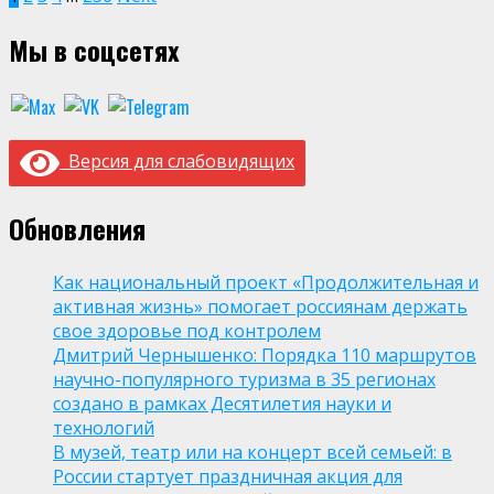
Пагинация
записей
Мы в соцсетях
Версия для слабовидящих
Обновления
Как национальный проект «Продолжительная и
активная жизнь» помогает россиянам держать
свое здоровье под контролем
Дмитрий Чернышенко: Порядка 110 маршрутов
научно-популярного туризма в 35 регионах
создано в рамках Десятилетия науки и
технологий
В музей, театр или на концерт всей семьей: в
России стартует праздничная акция для