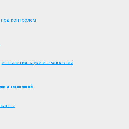
 под контролем
м
есятилетия науки и технологий
ки и технологий
 карты