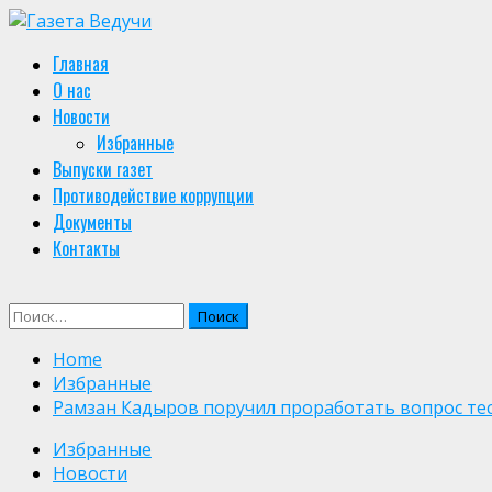
Skip
to
Primary
Главная
content
Menu
О нас
Новости
Избранные
Выпуски газет
Противодействие коррупции
Документы
Контакты
Найти:
Home
Избранные
Рамзан Кадыров поручил проработать вопрос те
Избранные
Новости