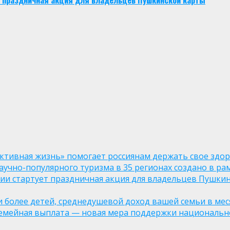
ует праздничная акция для владельцев Пушкинской карты
ктивная жизнь» помогает россиянам держать свое здо
чно-популярного туризма в 35 регионах создано в рам
оссии стартует праздничная акция для владельцев Пушки
ли более детей, среднедушевой доход вашей семьи в мес
семейная выплата — новая мера поддержки национально