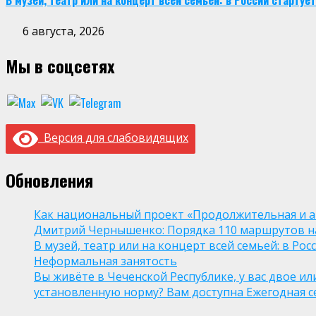
В музей, театр или на концерт всей семьей: в России старт
6 августа, 2026
Мы в соцсетях
Версия для слабовидящих
Обновления
Как национальный проект «Продолжительная и а
Дмитрий Чернышенко: Порядка 110 маршрутов нау
В музей, театр или на концерт всей семьей: в Р
Неформальная занятость
Вы живёте в Чеченской Республике, у вас двое и
установленную норму? Вам доступна Ежегодная 