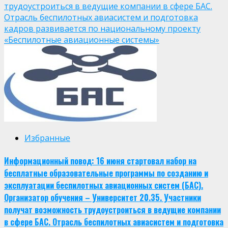
трудоустроиться в ведущие компании в сфере БАС.
Отрасль беспилотных авиасистем и подготовка
кадров развивается по национальному проекту
«Беспилотные авиационные системы»
Избранные
Информационный повод: 16 июня стартовал набор на
бесплатные образовательные программы по созданию и
эксплуатации беспилотных авиационных систем (БАС).
Организатор обучения – Университет 20.35. Участники
получат возможность трудоустроиться в ведущие компании
в сфере БАС. Отрасль беспилотных авиасистем и подготовка