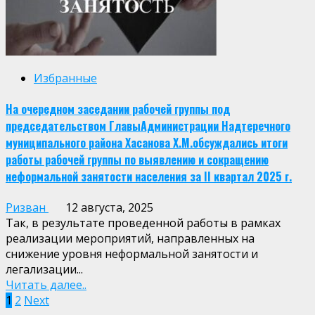
Избранные
На очередном заседании рабочей группы под
председательством ГлавыАдминистрации Надтеречного
муниципального района Хасанова Х.М.обсуждались итоги
работы рабочей группы по выявлению и сокращению
неформальной занятости населения за II квартал 2025 г.
Ризван
12 августа, 2025
Так, в результате проведенной работы в рамках
реализации мероприятий, направленных на
снижение уровня неформальной занятости и
легализации...
Читать далее..
Пагинация
1
2
Next