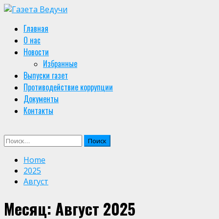
Skip
to
Primary
Главная
content
Menu
О нас
Новости
Избранные
Выпуски газет
Противодействие коррупции
Документы
Контакты
Найти:
Home
2025
Август
Месяц:
Август 2025