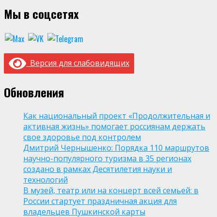
записей
Мы в соцсетях
Версия для слабовидящих
Обновления
Как национальный проект «Продолжительная и
активная жизнь» помогает россиянам держать
свое здоровье под контролем
Дмитрий Чернышенко: Порядка 110 маршрутов
научно-популярного туризма в 35 регионах
создано в рамках Десятилетия науки и
технологий
В музей, театр или на концерт всей семьей: в
России стартует праздничная акция для
владельцев Пушкинской карты