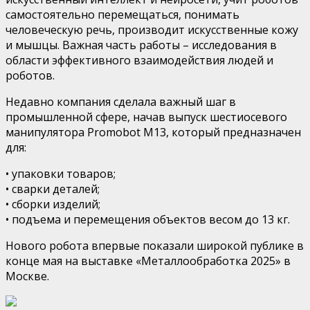
самостоятельно перемещаться, понимать
человеческую речь,
производит
искусственн
ые
кожу
и мышцы. Важная часть работы
–
исследования в
области эффективного взаимодействия
люд
ей
и
робот
ов
.
Недавно компания сделала
важны
й
шаг в
промышленной сфере, начав выпуск
шестиосево
го
манипулятор
а
Promobot
M13
,
который
предназначен
для
:
•
у
паковк
и
товаров
;
•
с
варк
и
деталей
;
•
с
борк
и
изделий
;
•
п
одъем
а
и перемещени
я
объектов весом до 13 кг
.
Нового робота впервые показали широкой публике
в
конце мая
на выставке
«
Металлообработка 2025
»
в
Москве.