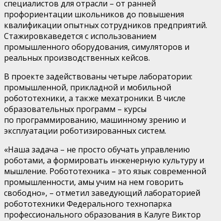
специалистов для отрасли
–
от ранней
профориентации школьников до повышения
квалификации
опытных
сотрудников предприятий.
Стажировка
вед
е
тся с использованием
промышленного оборудования, симуляторов и
реальных производственных кейсов.
В проекте задействованы
четыре
лаборатории
:
промышленной, прикладной
и
мобильной
робототехники
, а также
мехатроники
.
В числе
образовательных программ
–
курсы
по
программированию, машинному зрению и
эксплуатации роботизированных систем.
«Наша задача
–
не просто обучать управлению
роботами, а формировать инженерную культуру и
мышление. Робототехника
–
это язык современной
промышленности,
а
мы учим на
н
е
м говорить
свободно»
,
–
отметил заведующий лабораторией
робототехники Федерального технопарка
профессионального образования в Калуге Виктор