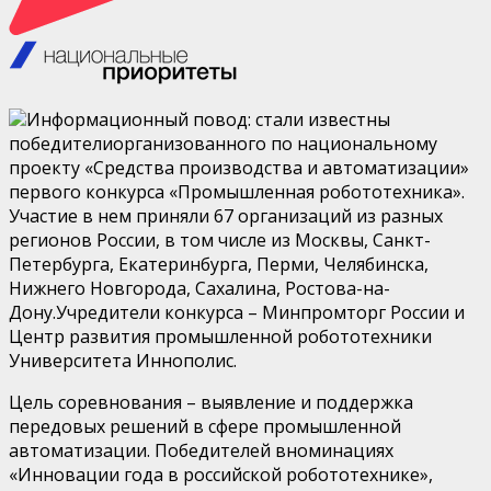
Информационный
повод:
стали известны
победители
организованного по
национальному
проекту «Средства производства и
автоматизации»
первого
конкурса
«Промышленная робототехника»
.
Участи
е
в нем
приняли 67 организаци
й
из разных
регионов России
, в том числе
из
Москвы, Санкт-
Петербурга, Екатеринбурга, Перми, Челябинска,
Нижнего Новгорода, Сахалина, Ростова-на-
Дону
.
Учредители конкурса –
Минпромторг
России
и
Центр развития промышленной робототехники
Университета
Иннополис
.
Цель
соревнования
–
выявление и поддержк
а
передовых решений в сфере промышленной
автоматизации.
Победителей в
номинациях
«Инновации года в российской робототехнике»,