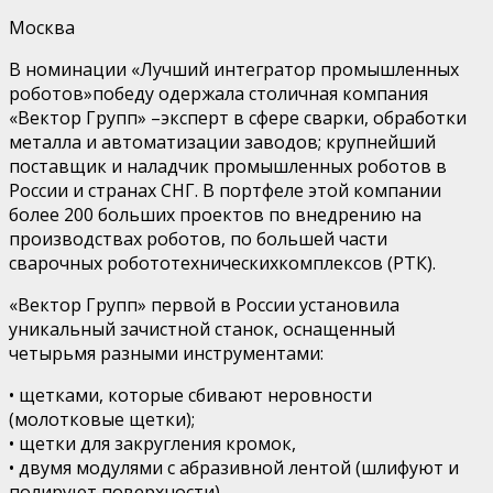
Москва
В номинации
«
Лучший интегратор промышленных
роботов
»
победу одержала
столичная
компания
«Вектор Групп»
–
эксперт в сфере
сварк
и
, обработк
и
металла и
автоматизации заводов
;
крупн
ейший
поставщик и наладчик промышленных роботов в
России и странах СНГ.
В
портфеле этой компании
бол
е
е 200 больших проектов
по
внедр
ению
на
производствах роботов
, по большей части
сварочных
робототехнически
х
комплекс
ов
(
РТК).
«
Вектор Групп
»
первой в России установила
уникальный
зачистной
станок
,
оснащен
ный
четырьмя разными инструментами:
•
щетками, которые сбивают неровности
(молотковые щетки);
•
щетки для закругления кромок,
•
д
в
умя
модуля
ми
с абразивной лентой (шлифуют и
полируют поверхности).