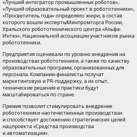
«Лучший интегратор промышленных роботов»,
«Лучший образовательный проект в
робототехнике»,
«Просветитель года»
определяло жюри, в состав
которого вошли
эксперт
ы
Минпромторга
России,
Уральского робототехнического центра «Альфа-
Интех
», Национальной ассоциации участников рынка
робототехники
.
П
редприятия
оценивали
по уровню внедрения
на
производствах
робототехни
ки
,
а также по
качеству
образовательных программ
, организованных
для
персонала.
Компании-финалисты получат
маркетинговую и
PR
-поддержку, а их о
пы
т,
технические решения и практики будут
масштабироваться
по стране
.
П
реми
я
позвол
и
т стимулировать внедрение
робототехники
на
отечественны
х
производств
ах
и
способствует достижению стратегических целей
нацпроекта «Средства производства
и
автоматизации».