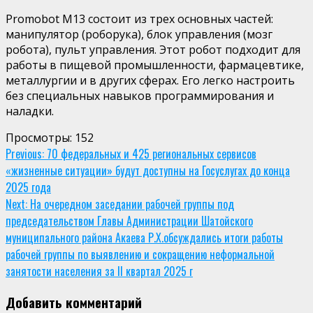
Promobot
M13 состоит из тр
е
х основных частей:
манипулятор (
роборука
)
, б
лок управления (мозг
робота)
, п
ульт управления
.
Этот робот подходит для
работы в
п
ищев
ой
промышленност
и, ф
армацевтик
е,
м
еталлурги
и и в других сферах. Его
легко настроить
без специальных навыков программирования и
наладки
.
Просмотры:
152
Continue
Previous:
70 федеральных и 425 региональных сервисов
«жизненные ситуации» будут доступны на Госуслугах до конца
Reading
2025 года
Next:
На очередном заседании рабочей группы под
председательством Главы Администрации Шатойского
муниципального района Акаева Р.Х.обсуждались итоги работы
рабочей группы по выявлению и сокращению неформальной
занятости населения за II квартал 2025 г
Добавить комментарий