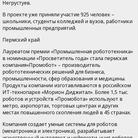
Негрустуев
.
В
проекте
уже
приняли участие 925 человек
–
школьники, студенты колледжей и вузов,
работники
промышленных предприятий.
Пермский край
Лауреатом премии «Промышленная робототехника»
в номинации «Просветитель года» стала
пермская
компания
«
Промобот
»
–
производитель
робототехнических решений
для бизнеса,
промышленности
, сфер
образования
и
медицины.
Продукты компании
изготавливаются
в
российском
ИТ-технопарке «Морион
Диджитал
».
Б
олее 1
,
5
тыс.
роботов и устройств
«
Промобот
а
»
используют
в
метро, аэропортах, торговых центрах и других
местах повышенного скопления людей
в 45 стран
ах.
Компания созда
е
т умные системы для роботов
(
мехатроника
и электроника), разрабатыва
е
т
искусственный интеллект и
нейросети
, уч
и
т роботов