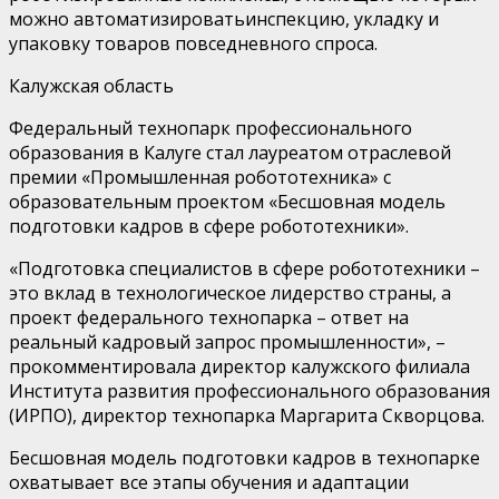
можно
автоматизи
ровать
инспекци
ю
, укладк
у
и
упаковк
у
товаров повседневного спроса.
Калужская
область
Федеральный технопарк профессионального
образования
в Калуге стал лауреатом отраслевой
премии «Промышленная робототехника» с
образовательным проектом «Бесшовная модель
подготовки кадров в сфере робототехники».
«Подготовка специалистов в сфере робототехники
–
это вклад в технологическое лидерство страны, а
проект федерального технопарка
–
ответ на
реальный кадровый запрос промышленности»
,
–
прокомментировала директор калужского филиала
Института развития профессионального образования
(
ИРПО
)
, директор технопарка Маргарита Скворцова.
Б
есшовная модель подготовки кадров в технопарке
охватывает все этапы
обучения и адаптации