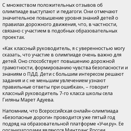
С множеством положительных отзывов об
олимпиаде выступают и педагоги. Они отмечают
значительное повышение уровня знаний детей о
правилах дорожного движения, что, в частности,
связано с участием в подобных образовательных
проектах.
«Как классный руководитель, я с уверенностью могу
сказать, что участие в олимпиаде очень важно для
детей. Оно способствует повышению дорожной
грамотности, формированию чувства безопасности и
знаниям о ПДД. Дети с большим интересом решают
задания и с не меньшим увлечением узнают
правильные ответы при ошибках», – говорит
классный руководитель 7-го класса школы села
Гиляны
Марет
Адуева
.
Напомним, что Всероссийская онлайн-олимпиада
«Безопасные дороги» проводится уже пятый год
подряд на образовательной платформе «Учи.ру». Ее
организаторами являются Минтранс России,