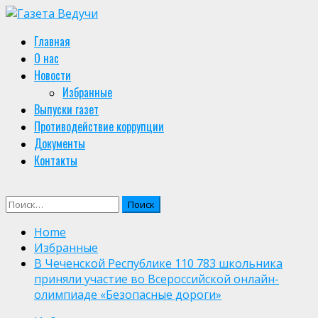
Skip
to
Primary
Главная
content
Menu
О нас
Новости
Избранные
Выпуски газет
Противодействие коррупции
Документы
Контакты
Найти:
Home
Избранные
В Чеченской Республике 110 783 школьника
приняли участие во Всероссийской онлайн-
олимпиаде «Безопасные дороги»