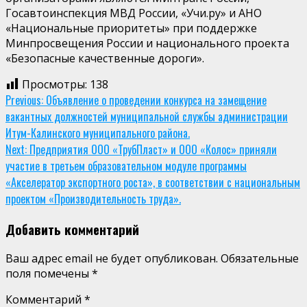
Госавтоинспекция МВД России, «Учи.ру» и АНО
«Национальные приоритеты» при поддержке
Минпросвещения России и национального проекта
«Безопасные качественные дороги».
Просмотры:
138
Continue
Previous:
Объявление о проведении конкурса на замещение
вакантных должностей муниципальной службы администрации
Reading
Итум-Калинского муниципального района.
Next:
Предприятия ООО «ТрубПласт» и ООО «Колос» приняли
участие в третьем образовательном модуле программы
«Акселератор экспортного роста», в соответствии с национальным
проектом «Производительность труда».
Добавить комментарий
Ваш адрес email не будет опубликован.
Обязательные
поля помечены
*
Комментарий
*