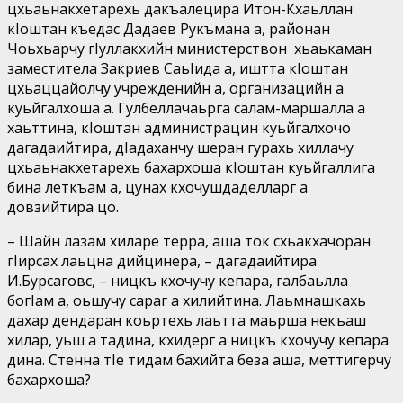
цхьаьнакхетарехь дакъалецира Итон-Кхаьллан
кIоштан къедас Дадаев Рукъмана а, районан
Чоьхьарчу гIуллакхийн министерствон хьаькаман
заместитела Закриев СаьIида а, иштта кIоштан
цхьаццайолчу учрежденийн а, организацийн а
куьйгалхоша а. Гулбеллачаьрга салам-маршалла а
хаьттина, кIоштан администрацин куьйгалхочо
дагадаийтира, дIадаханчу шеран гурахь хиллачу
цхьаьнакхетарехь бахархоша кIоштан куьйгаллига
бина леткъам а, цунах кхочушдаделларг а
довзийтира цо.
– Шайн лазам хиларе терра, аша ток схьакхачоран
гIирсах лаьцна дийцинера, – дагадаийтира
И.Бурсаговс, – ницкъ кхочучу кепара, галбаьлла
богIам а, оьшучу сараг а хилийтина. Лаьмнашкахь
дахар дендаран коьртехь лаьтта маьрша некъаш
хилар, уьш а тадина, кхидерг а ницкъ кхочучу кепара
дина. Стенна тIе тидам бахийта беза аша, меттигерчу
бахархоша?