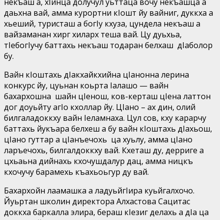
некъаш а, хIинца долучул уьттаца вочу некъашца а
даьхна вай, амма курортни кIошт йу вайниг, дуккха а
хьеший, туристаш а богIу кхуза, цундела некъаш а
вайзаманан хирг хиларх теша вай. Цу дуьхьа,
тIебогIучу баттахь некъаш тодаран белхаш дIаболор
бу.
Вайн кIоштахь дIакхайкхийна цIанонна лерина
конкурс йу, цуьнан коьрта Iалашо — вайн
бахархошна шайн цIенош, ков-керташ цIена латтон
дог доуьйту агIо кхоллар йу. ЦIано – ах дин, олий
билгаладоккху вайн Iеламнаха. Цул сов, кху карарчу
баттахь йукъара белхеш а бу вайн кIоштахь дIахьош,
цIано гуттар а цIанъечохь ца хуьлу, амма цIано
ларъечохь, билгалдоккху вай. Кхеташ ду, дерриге а
цхьаьна дийнахь кхочушдалур дац, амма ницкъ
кхочучу барамехь къахьоьгур ду вай.
Бахархойн лаамашка а ладуьйгIира куьйгалхочо.
Йуьртан школин директора Алхастова Сацитас
доккха баркалла элира, бераш кIезиг делахь а дIа ца