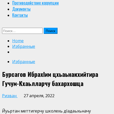
Противодействие коррупции
Документы
Контакты
Найти:
Home
Избранные
Избранные
Бурсагов ИбрахIим цхьаьнакхийтира
Гучум-Кхаьлларчу бахархошца
Ризван
27 апреля, 2022
Йуьртан меттигерчу школехь дIадаьхьначу