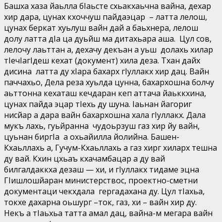
Башха хаза йаьлла бIаьсте схьакхаьчна вайна, дехар
хир дара, цунах кхоччуш пайдаэцар – латта лелош,
цунах беркат хуьлуш вайн дай а баьхнера, лелош
долу латта дIа ца дуьйш ма дитахьара аша. Цул сов,
лелочу лаьттан а, дехачу декъан а уьш долахь хилар
тIечIагIдеш кехат (документ) хила деза. Тхан дайх
дисина латта ду хIара бахарх гIуллакх хир дац. Вайн
паччахьо, Дела реза хуьлда цунна, бахархошна болчу
аьттонна кехаташ кечдаран кеп аттача йаьккхина,
цунах пайда эцар тIехь ду шуна. Iаьнан йагориг
нисйар а дара вайн бахархошна хала гIуллакх. Дала
мукъ лахь, гуьйранна чудоьрзуш газ хир йу вайн,
цуьнан биргIа а охьайилла йолийна. Башен-
Кхаьллахь а, Гучум-Кхаьллахь а газ хирг хиларх тешна
ду вай. Кхин цхьаъ кхачамбацар а ду вай
билгалдаккха дезаш — хи, и гIуллакх тидаме эцна
ГIишлошйаран министерствос, проектно-сметни
документаци чекхдала гергадахана ду. Цул тIахьа,
токхе дахарна оьшург –ток, газ, хи – вайн хир ду.
Некъ а тIаьхьа татта амал дац, вайна-м мегара вайн