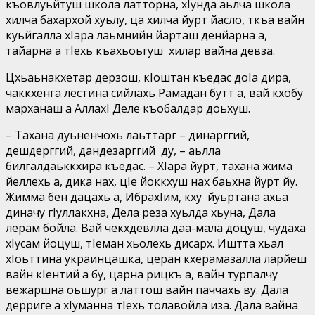
къовлуьйтуш школа латторна, хIунда аьлча школа
хилча бахархой хуьлу, ца хилча йурт йасло, ткъа вайн
куьйгалла хIара лаьмнийн йарташ денйарна а,
тайарна а тIехь къахьоьгуш хилар вайна девза.
Цхьаьнакхетар дерзош, кIоштан къедас доIа дира,
чаккхенга лестина сийлахь Рамадан бутт а, вай кхобу
марханаш а АллахI Деле къобалдар доьхуш.
– Тахана дуьненчохь лаьттарг – динарггий,
дешдерггий, дандезарггий ду, – аьлла
билгалдаьккхира къедас. – ХIара йурт, тахана жима
йеллехь а, дика нах, цIе йоккхуш нах баьхна йурт йу.
Жимма бен дацахь а, ИбрахIим, кху йуьртана ахьа
диначу гIуллакхна, Дела реза хуьлда хьуна, Дала
лерам бойла. Вай чекхдевлла даа-мала доцуш, чудаха
хIусам йоцуш, тIеман хьолехь дисарх. Иштта хьал
хIоьттина украинцашка, церан кхерамазалла ларйеш
вайн кIентий а бу, царна рицкъ а, вайн турпалчу
вежаршна оьшург а латтош вайн паччахь ву. Дала
дерриге а хIуманна тIехь толавойла иза. Дала вайна