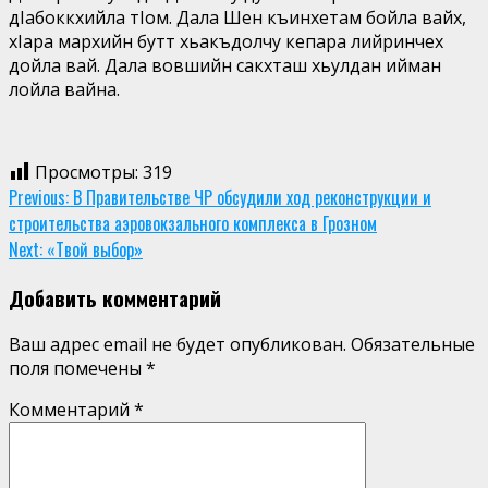
дIабоккхийла тIом. Дала Шен къинхетам бойла вайх,
хIара мархийн бутт хьакъдолчу кепара лийринчех
дойла вай. Дала вовшийн сакхташ хьулдан ийман
лойла вайна.
Просмотры:
319
Continue
Previous:
В Правительстве ЧР обсудили ход реконструкции и
строительства аэровокзального комплекса в Грозном
Reading
Next:
«Твой выбор»
Добавить комментарий
Ваш адрес email не будет опубликован.
Обязательные
поля помечены
*
Комментарий
*