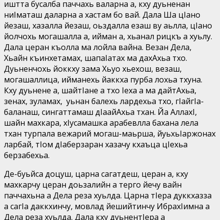
иштта бусалба паччахь валарна а, кху дуьненан
ниIматаш даларна а хастам бо вай. Дала Ша цIано
йезаш, хазалла йезаш, оьздалла езаш ву аьлла, цIано
йолчохь могашалла а, ийман а, хьанал рицкъ а хуьлу.
Дала церан къолла ма лойла вайна. Везан Дела,
Хьайн къинхетамах, шапаIатах ма дахАхьа тхо.
Дуьненчохь йоккху зама Хьуо хьехош, везаш,
могашаллица, ийманехь йаккха пурба лохьа тхуна.
Кху дуьнене а, шайтIане а тхо Iеха а ма дайтАхьа,
зенах, зуламах, уьнан балехь лардехьа тхо, гIайгIа-
баланаш, сингаттамаш дIаайАхьа тхан. Йа АллахI,
шайн махкара, хIусамашка арабевлла бахана лела
тхан турпала вежарий могаш-маьрша, йуьхьIаржонах
ларбай, тIом дIаберзаран хазачу кхаъца цIехьа
берзабехьа.
Де-буьйса доцуш, царна сагатдеш, церан а, кху
махкарчу церан доьзалийн а терго йечу вайн
паччахьна а Дела реза хуьлда. Царна тIера дуккхазза
а сагIа даккхинчу, мовлад йешийтинчу ИбрахIимна а
Дела реза хуьлда. Дала кху дуьнентIера а