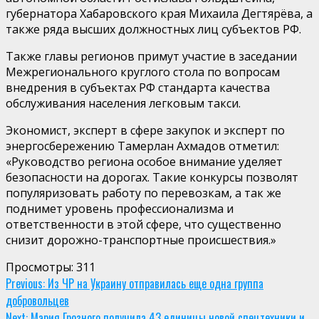
губернатора Хабаровского края Михаила Дегтярёва, а
также ряда высших должностных лиц субъектов РФ.
Также главы регионов примут участие в заседании
Межрегионального круглого стола по вопросам
внедрения в субъектах РФ стандарта качества
обслуживания населения легковым такси.
Экономист, эксперт в сфере закупок и эксперт по
энергосбережению Тамерлан Ахмадов отметил:
«Руководство региона особое внимание уделяет
безопасности на дорогах. Такие конкурсы позволят
популяризовать работу по перевозкам, а так же
поднимет уровень профессионализма и
ответственности в этой сфере, что существенно
снизит дорожно-транспортные происшествия.»
Просмотры:
311
Continue
Previous:
Из ЧР на Украину отправилась еще одна группа
добровольцев
Reading
Next:
Мэрия Грозного получила 43 единицы новой спецтехники и