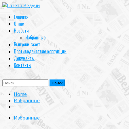
Skip
to
Primary
Главная
content
Menu
О нас
Новости
Избранные
Выпуски газет
Противодействие коррупции
Документы
Контакты
Найти:
Home
Избранные
Избранные