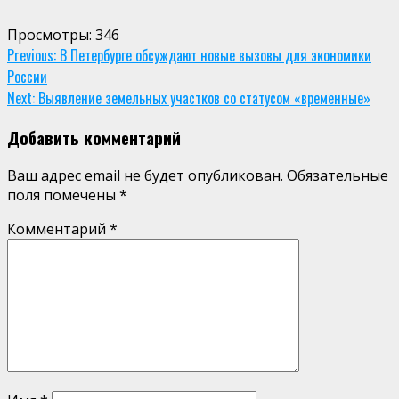
Просмотры:
346
Continue
Previous:
В Петербурге обсуждают новые вызовы для экономики
России
Reading
Next:
Выявление земельных участков со статусом «временные»
Добавить комментарий
Ваш адрес email не будет опубликован.
Обязательные
поля помечены
*
Комментарий
*