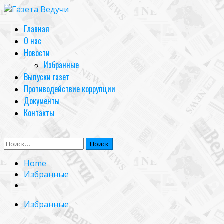
Skip
to
Primary
Главная
content
Menu
О нас
Новости
Избранные
Выпуски газет
Противодействие коррупции
Документы
Контакты
Найти:
Home
Избранные
Избранные