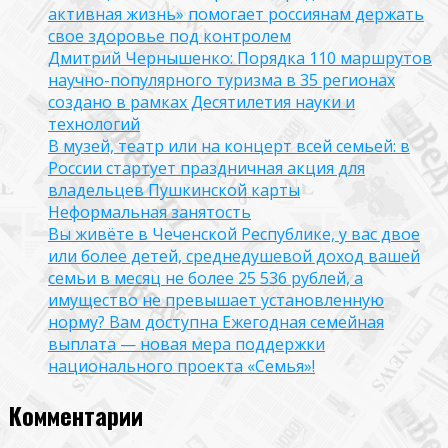
активная жизнь» помогает россиянам держать
свое здоровье под контролем
Дмитрий Чернышенко: Порядка 110 маршрутов
научно-популярного туризма в 35 регионах
создано в рамках Десятилетия науки и
технологий
В музей, театр или на концерт всей семьей: в
России стартует праздничная акция для
владельцев Пушкинской карты
Неформальная занятость
Вы живёте в Чеченской Республике, у вас двое
или более детей, среднедушевой доход вашей
семьи в месяц не более 25 536 рублей, а
имущество не превышает установленную
норму? Вам доступна Ежегодная семейная
выплата — новая мера поддержки
национального проекта «Семья»!
Комментарии