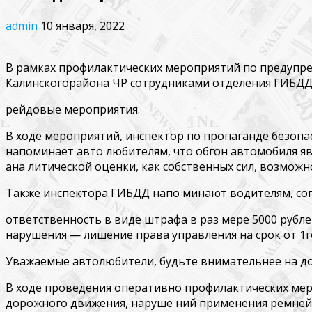
admin
10 января, 2022
В рамках профилактических мероприятий по предупр
Калинскогорайона ЧР сотрудниками отделения ГИБДД
рейдовые мероприятия.
В ходе мероприятий, инспектор по пропаганде безо
напоминает авто­ любителям, что обгон автомобиля я
ана­ литической оценки, как собственных сил, возмож
Также инспектора ГИБДД напо­ минают водителям, согл
ответственность в виде штрафа в раз­ мере 5000 рубле
нарушения — лишение права управления на срок от 1г
Уважаемые автолюбители, будьте внимательнее на дор
В ходе проведения оперативно­ профилактических мер
дорожного движения, наруше­ ний применения ремней 