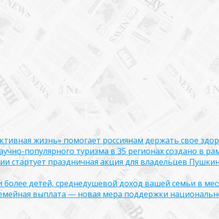
ктивная жизнь» помогает россиянам держать свое здо
чно-популярного туризма в 35 регионах создано в рам
оссии стартует праздничная акция для владельцев Пушки
ли более детей, среднедушевой доход вашей семьи в мес
семейная выплата — новая мера поддержки национально