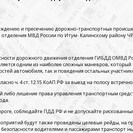
еждению и пресечению дорожно-транспортных происше­ 
 отделения МВД России по Итум- Калинскому району Ч
пасности дорожного движения отделения ГИБДД ОМВД Ро
вляется одним из наиболее сложных маневров, который
ностей автомобиля, так и поведения остальных участник
асно ч. 4 ст. 12.15 КоАП РФ за выезд на полосу встреч
й либо лишение права управления транспортным средств
ода.
оге, соблюдайте ПДД РФ и не допускайте рискованны
оприятий будут также проведены целевые рейды, на­ 
безопасности водителями и пассажирами транспорт­ ных 