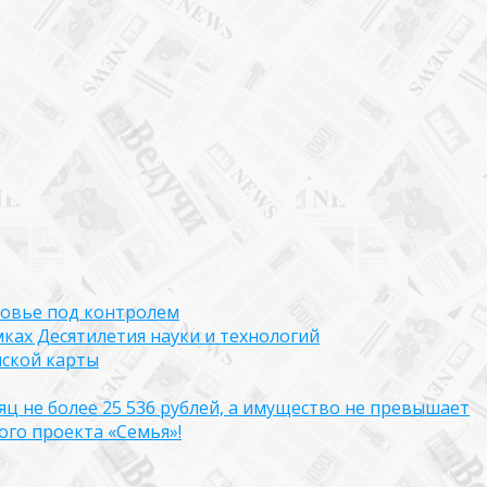
ровье под контролем
ках Десятилетия науки и технологий
нской карты
яц не более 25 536 рублей, а имущество не превышает
го проекта «Семья»!