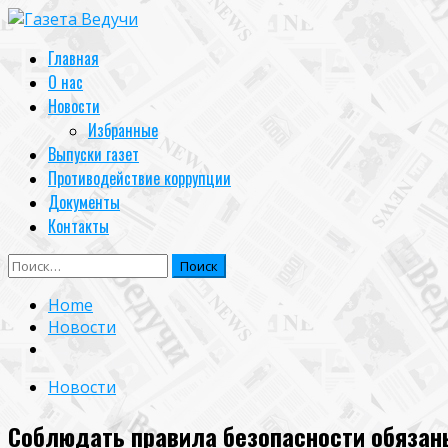
Skip
to
Primary
Главная
content
Menu
О нас
Новости
Избранные
Выпуски газет
Противодействие коррупции
Документы
Контакты
Найти:
Home
Новости
Новости
Соблюдать правила безопасности обязан