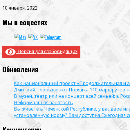
10 января, 2022
Мы в соцсетях
Версия для слабовидящих
Обновления
Как национальный проект «Продолжительная и а
Дмитрий Чернышенко: Порядка 110 маршрутов нау
В музей, театр или на концерт всей семьей: в Р
Неформальная занятость
Вы живёте в Чеченской Республике, у вас двое и
установленную норму? Вам доступна Ежегодная 
Комментарии