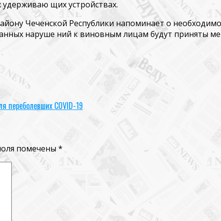
 удерживаю­ щих устройствах.
̆ону Чеченской Республики напоминает о необходимо­
занных наруше­ ний к виновным лицам будут приняты м
ля переболевших COVID-19
поля помечены
*