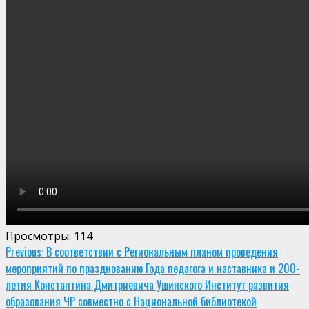
Просмотры:
114
Continue
Previous:
В соответствии с Региональным планом проведения
мероприятий по празднованию Года педагога и наставника и 200-
Reading
летия Константина Дмитриевича Ушинского Институт развития
образования ЧР совместно с Национальной библиотекой