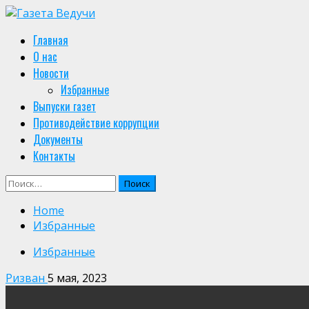
Skip
to
Primary
Главная
content
Menu
О нас
Новости
Избранные
Выпуски газет
Противодействие коррупции
Документы
Контакты
Найти:
Home
Избранные
Избранные
Ризван
5 мая, 2023