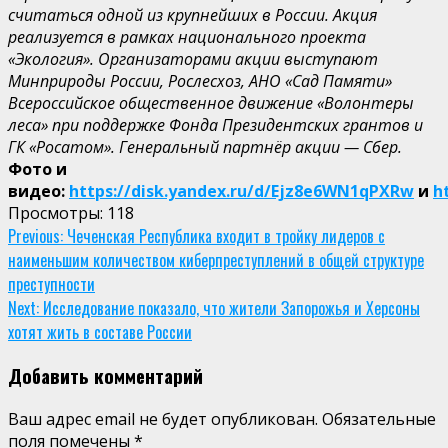
считаться одной из крупнейших в России. Акция
реализуется в рамках национального проекта
«Экология». Организаторами акции выступают
Минприроды России, Рослесхоз, АНО «Сад Памяти»
Всероссийское общественное движение «Волонтеры
леса» при поддержке Фонда Президентских грантов и
ГК «Росатом». Генеральный партнёр акции — Сбер.
Фото и
видео:
https://disk.yandex.ru/d/Ejz8e6WN1qPXRw
и
h
Просмотры:
118
Continue
Previous:
Чеченская Республика входит в тройку лидеров с
наименьшим количеством киберпреступлений в общей структуре
Reading
преступности
Next:
Исследование показало, что жители Запорожья и Херсоны
хотят жить в составе России
Добавить комментарий
Ваш адрес email не будет опубликован.
Обязательные
поля помечены
*