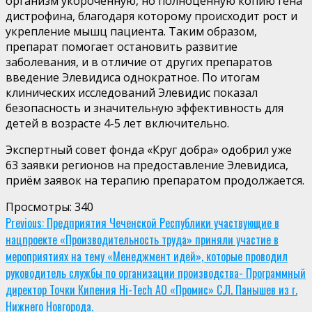
организм укороченную, но полноценную копию гена
дистрофина, благодаря которому происходит рост и
укрепление мышц пациента. Таким образом,
препарат помогает остановить развитие
заболевания, и в отличие от других препаратов
введение Элевидиса однократное. По итогам
клинических исследований Элевидис показал
безопасность и значительную эффективность для
детей в возрасте 4-5 лет включительно.
Экспертный совет фонда «Круг добра» одобрил уже
63 заявки регионов на предоставление Элевидиса,
приём заявок на терапию препаратом продолжается.
Просмотры:
340
Continue
Previous:
Предприятия Чеченской Республики участвующие в
нацпроекте «Производительность труда» приняли участие в
Reading
мероприятиях на тему «Менеджмент идей», которые проводил
руководитель службы по организации производства- Программный
директор Точки Кипения Hi-Tech АО «Промис» С.Л. Панышев из г.
Нижнего Новгорода.