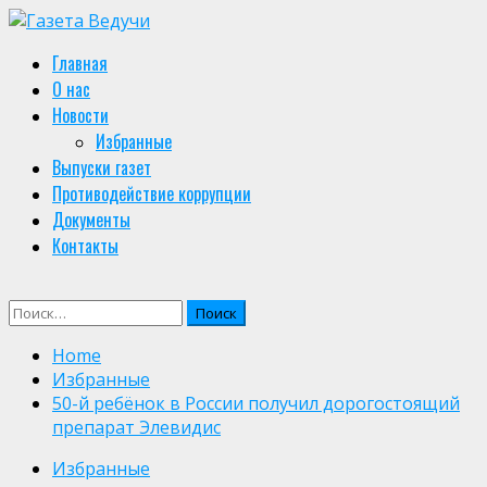
Skip
to
Primary
Главная
content
Menu
О нас
Новости
Избранные
Выпуски газет
Противодействие коррупции
Документы
Контакты
Найти:
Home
Избранные
50-й ребёнок в России получил дорогостоящий
препарат Элевидис
Избранные