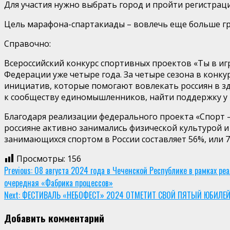
Для участия нужно выбрать город и пройти регистрац
Цель марафона-
спартакиады – вовлечь еще больше г
Справочно:
Всероссийский конкурс спортивных проектов «Ты в и
Федерации уже четыре года. За че
тыре сезона в конку
инициатив, которые помогают вовлекать россиян в зд
к сообществу единомышленников, найти поддержку у п
Благодаря реализации
федерального проекта «Спорт 
россияне активно занимались физической культурой и
занимающихся спортом в России составляет 56%, или 
Просмотры:
156
Continue
Previous:
08 августа 2024 года в Чеченской Республике в рамках р
очередная «Фабрика процессов»
Reading
Next:
ФЕСТИВАЛЬ «НЕБОФЕСТ» 2024 ОТМЕТИТ СВОЙ ПЯТЫЙ ЮБИЛЕЙ
Добавить комментарий