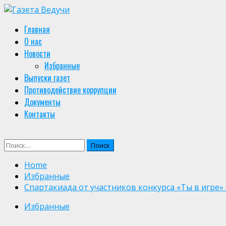
Skip
to
Primary
Главная
content
Menu
О нас
Новости
Избранные
Выпуски газет
Противодействие коррупции
Документы
Контакты
Найти:
Home
Избранные
Спартакиада от участников конкурса «Ты в игре
Избранные