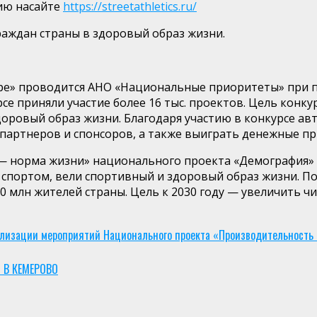
ию на
сайте
https://streetathletics.ru/
раждан страны в здоровый образ жизни.
гре» проводится АНО «Национальные приоритеты» при 
рсе приняли участие более 16 тыс. проектов. Цель конк
оровый образ жизни. Благодаря участию в конкурсе авт
артнеров и спонсоров, а также выиграть денежные приз
— норма жизни» национального проекта «Демо
графия»
 спортом, вели спортивный и здоровый образ жизни. По
70
млн
ж
ителей страны. Цель к 2030 году — увеличить 
еализации мероприятий Национального проекта «Производительность 
 В КЕМЕРОВО