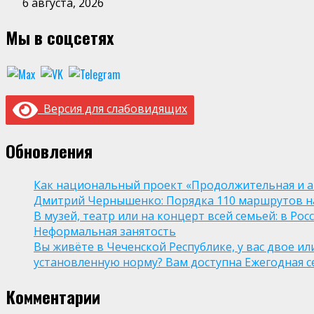
6 августа, 2026
Мы в соцсетях
Версия для слабовидящих
Обновления
Как национальный проект «Продолжительная и а
Дмитрий Чернышенко: Порядка 110 маршрутов нау
В музей, театр или на концерт всей семьей: в Р
Неформальная занятость
Вы живёте в Чеченской Республике, у вас двое и
установленную норму? Вам доступна Ежегодная 
Комментарии