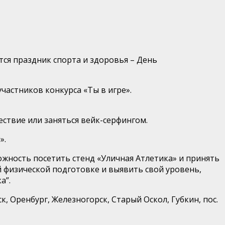
ся праздник спорта и здоровья – День
частников конкурса «Ты в игре».
ествие или заняться
вейк
-серфингом.
».
ожность посетить стенд «Уличная Атлетика» и принять
 физи
ческой подготовке и выявить свой уровень,
а”.
к, Оре
нбург, Железногорск, Старый Оскол, Губкин, пос.