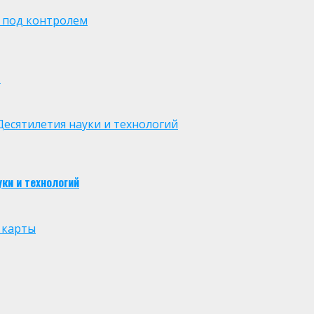
 под контролем
м
есятилетия науки и технологий
ки и технологий
 карты