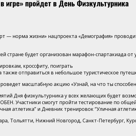
 в игре» пройдет в День Физкультурника
орт — норма жизни» нацпроекта «Демография»
проводит
сей стране будет организован
марафон-спартакиада от у
нировкам,
кроссфиту
, поиграть
 а также отправиться в небольшое туристическое путеш
проведет масштабную акцию «Узнай, на что ты способен
иятий Дня физкультурника у всех желающих будет возм
ЕН. Участники смогут пройти тестирование по общей
чная атлетика” и Дневник тренировок “Уличная атлетик
ра, Тольятти, Нижний Новгород, Санкт-Петербург, Курс