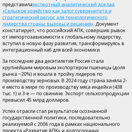
представил
а
экспертный аналитический
доклад
«Сельское хозяйство как залог суверенитета и
стратегический ресурс для технологического
лидерства страны: вызовы и решения»
.
Документ
констатирует, что российский АПК, совершив рывок
от импортозависимости к глобальному лидерству,
вступил в новую фазу развития, трансформируясь в
интеграционный хаб для всей экономики.
За последние два десятилетия Россия стала
крупнейшим мировым экспортером пшеницы
(доля
рынка ~20%) и вошла
в тройку лидеров по
производству зерновых.
В 2024 году страна заняла
2-
е место в мире по производству мяса индейки
(438
тыс. т) и
3-е — по свинине.
Экспорт сельхозпродукции
превысил
45 млрд долларов.
Успех отрасли стал результатом осознанной
государственной политики, последовательно
реализуемой с 2006 года в рамках национального
проекта «Развитие АПК» и долгосрочных