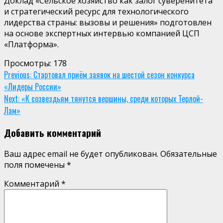
Доклад «Сельское хозяйство как залог суверенитета
и стратегический ресурс для технологического
лидерства страны: вызовы и решения» подготовлен
на основе экспертных интервью компанией
ЦСП
«Платформа».
Просмотры:
178
Continue
Previous:
Стартовал приём заявок на шестой сезон конкурса
«Лидеры России»
Reading
Next:
«К созвездьям тянутся вершины, среди которых Терлой-
Лам»
Добавить комментарий
Ваш адрес email не будет опубликован.
Обязательные
поля помечены
*
Комментарий
*