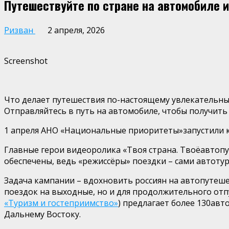
Путешествуйте по стране на автомобиле 
Ризван
2 апреля, 2026
Screenshot
Что делает путешествия по-настоящему увлекательны
Отправляйтесь в путь на автомобиле, чтобы получить
1 апреля
АНО «Национальные
приоритеты»
запустили
Главные герои видеоролика
«Твоя страна. Тво
ё
автоп
обеспечены, ведь «режисс
ё
ры» поездки – сами автотур
Задача кампании –
вдохновить россиян
на
автопутеше
поездок на выходные, но и для продолжительного от
«Туризм и гостеприимство»
)
предлагает более
130
авто
Дальнему Востоку.