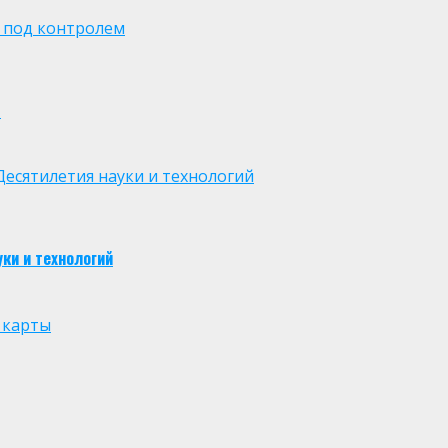
 под контролем
м
есятилетия науки и технологий
ки и технологий
 карты