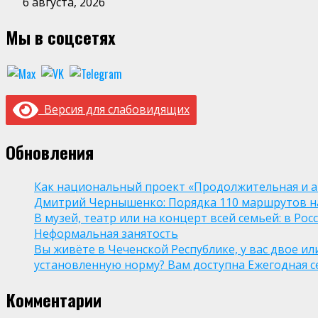
6 августа, 2026
Мы в соцсетях
Версия для слабовидящих
Обновления
Как национальный проект «Продолжительная и а
Дмитрий Чернышенко: Порядка 110 маршрутов нау
В музей, театр или на концерт всей семьей: в Р
Неформальная занятость
Вы живёте в Чеченской Республике, у вас двое и
установленную норму? Вам доступна Ежегодная 
Комментарии