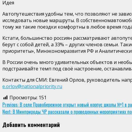
Идея
Автопутешествия удобны тем, что позволяют не завис
исследовать новые маршруты. В
собственном
автомоби
тому же такие поездки комфортны в любое время год
Кстати, большинство россиян рассматривают автопут
берут с собой детей, а
33%
– других членов семьи. Так
приоритеты»
,
Минэкономразвития
РФ
и
Аналитическ
В России очень много удивительных объектов и необы
подстраивай
те
темп под сво
ё
настроение, останавлив
К
онтакты для
СМИ:
Евгений Орлов, руководитель нап
e.orlov@nationalpriority.ru
Просмотры:
151
Continue
Previous:
В селе Правобережное открыт новый корпус школы №1 в р
Next:
В Минприроды ЧР рассказали о проведенных мероприятиях по 
Reading
Добавить комментарий