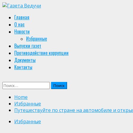
Skip
to
Primary
Главная
content
Menu
О нас
Новости
Избранные
Выпуски газет
Противодействие коррупции
Документы
Контакты
Найти:
Home
Избранные
Путешествуйте по стране на автомобиле и откры
Избранные