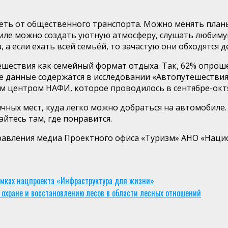
еть от общественного транспорта. Можно менять планы 
ле можно создать уютную атмосферу, слушать любимую
а
, а
если ехать всей семь
ё
й, то зачастую
они
обходятся д
ешествия как семейный формат отдыха. Так,
62%
опроше
ие данные содержатся в исследовании
«Автопутешествия
им центром НАФИ,
которое проводилось в сентябре-октя
чных мест, куда легко можно добраться на автомобиле.
ай
тесь
там, где понравится.
равления медиа
П
роектного офиса «Туризм»
АНО «Наци
амках нацпроекта «Инфраструктура для жизни»
охране и восстановлению лесов в области лесных отношений