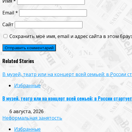
Имя
*
Email
*
Сайт
Сохранить моё имя, email и адрес сайта в этом бр
Related Stories
В музей, театр или на концерт всей семьей: в России
Избранные
В музей, театр или на концерт всей семьей: в России старт
6 августа, 2026
Неформальная занятость
Избранные