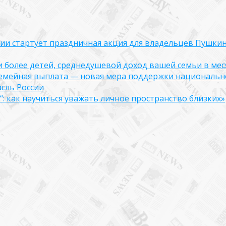
оссии стартует праздничная акция для владельцев Пушки
ли более детей, среднедушевой доход вашей семьи в мес
семейная выплата — новая мера поддержки национально
асль России
: как научиться уважать личное пространство близких»