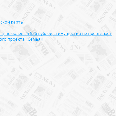
нской карты
яц не более 25 536 рублей, а имущество не превышает
го проекта «Семья»!