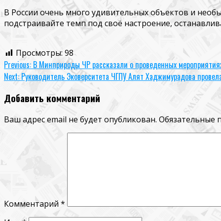
В России очень много удивительных объектов и необы
подстраивайте темп под своё настроение, останавлива
Просмотры:
98
Continue
Previous:
В Минприроды ЧР рассказали о проведенных мероприятиях 
Next:
Руководитель Эковерситета ЧГПУ Алят Хаджимурадова провел
Reading
Добавить комментарий
Ваш адрес email не будет опубликован.
Обязательные 
Комментарий
*