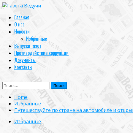
Skip
to
Primary
Главная
content
Menu
О нас
Новости
Избранные
Выпуски газет
Противодействие коррупции
Документы
Контакты
Найти:
Home
Избранные
Путешествуйте по стране на автомобиле и откры
Избранные