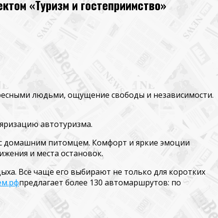
ектом «Туризм и гостеприимство»
ересными людьми, ощущение свободы и независимости.
яризацию автотуризма.
 с домашним питомцем. Комфорт и яркие эмоции
жения и места остановок.
дыха
.
Всё чаще его выбирают не только для коротких
ем.рф
предлагает более 130 автомаршрутов: по