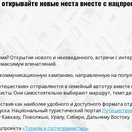
и открывайте новые места вместе с нацпро
ми? Открытие нового и неизведанного, встречи с инт
 максимум впечатлений.
 коммуникационную кампанию, направленную на попул
путешествие»
отправляются в семейный автотур вместе
исты. Они само
стоятельно выбирают маршрут, темп дви
ствия как наиболее удобного и доступного формата от
пуска. Национальный туристический портал
Путешеству
 Кавказу, Поволжью, Уралу, Сибири, Дальнему Востоку.
ацпроекта
«Туризм и гостеприимство»
.