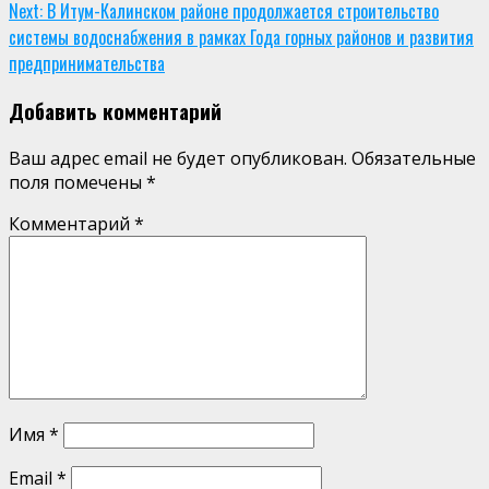
Next:
В Итум-Калинском районе продолжается строительство
Reading
системы водоснабжения в рамках Года горных районов и развития
предпринимательства
Добавить комментарий
Ваш адрес email не будет опубликован.
Обязательные
поля помечены
*
Комментарий
*
Имя
*
Email
*