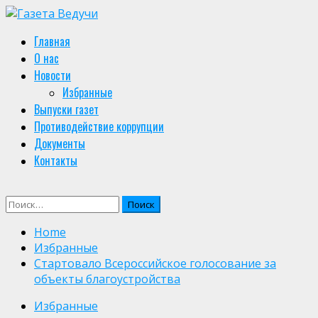
Skip
to
Primary
Главная
content
Menu
О нас
Новости
Избранные
Выпуски газет
Противодействие коррупции
Документы
Контакты
Найти:
Home
Избранные
Стартовало Всероссийское голосование за
объекты благоустройства
Избранные