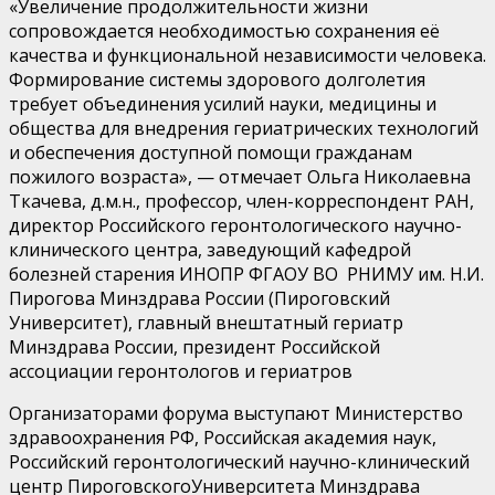
«
Увеличение продолжительности жизни
сопровождается необходимостью сохранения её
качества и функциональной независимости человека.
Формирование системы здорового долголетия
требует объединения усилий науки, медицины и
общества для внедрения гериатрических технологий
и обеспечения доступной помощи гражданам
пожилого возраста
», — отмечает
Ольга Николаевна
Ткачева
, д.м.н., профессор, член-корреспондент РАН,
директор Российского геронтологического научно-
клинического центра, заведующий кафедрой
болезней старения ИНОПР ФГАОУ ВО РНИМУ им. Н.И.
Пирогова Минздрава России (
Пироговский
Университет), главный внештатный гериатр
Минздрава России, президент Российской
ассоциации геронтологов и гериатров
Организатор
ами
форума
выступают
Министерство
здравоохранения РФ
,
Российская академия наук
,
Российский геронтологический научно-клинический
центр
Пироговского
Университета Минздрава