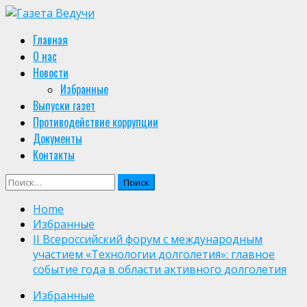
Skip
to
Primary
Главная
content
Menu
О нас
Новости
Избранные
Выпуски газет
Противодействие коррупции
Документы
Контакты
Найти:
Home
Избранные
II Всероссийский форум с международным
участием «Технологии долголетия»: главное
событие года в области активного долголетия
Избранные