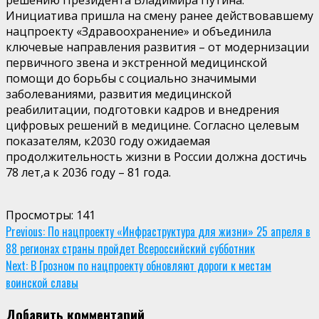
Инициатива пришла
на смену ранее действовавшему
нацпроекту «Здравоохранение» и объединила
ключевые направления развития – от модернизации
первичного звена и экстренной медицинской
помощи до борьбы с социально значимыми
заболеваниями, развития медицинской
реабилитации, подготовки кадров и внедрения
цифровых решений в медицине. Согласно целевым
показателям, к2030 году ожидаемая
продолжительность жизни в России должна достичь
78 лет,
а к 2036 году
–
81 года
.
Просмотры:
141
Continue
Previous:
По нацпроекту «Инфраструктура для жизни» 25 апреля в
88 регионах страны пройдет Всероссийский субботник
Reading
Next:
В Грозном по нацпроекту обновляют дороги к местам
воинской славы
Добавить комментарий