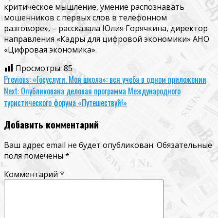
критическое мышление, умение распознавать
мошенников с первых слов в телефонном
разговоре», – рассказала Юлия Горячкина, директор
направления «Кадры для цифровой экономики» АНО
«Цифровая экономика».
Просмотры:
85
Continue
Previous:
«Госуслуги. Моя школа»: вся учеба в одном приложении
Next:
Опубликована деловая программа Международного
Reading
туристического форума «Путешествуй!»
Добавить комментарий
Ваш адрес email не будет опубликован.
Обязательные
поля помечены
*
Комментарий
*