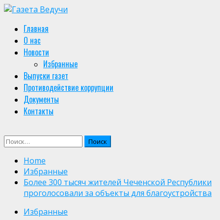
Skip
to
Primary
Главная
content
Menu
О нас
Новости
Избранные
Выпуски газет
Противодействие коррупции
Документы
Контакты
Найти:
Home
Избранные
Более 300 тысяч жителей Чеченской Республики
проголосовали за объекты для благоустройства
Избранные