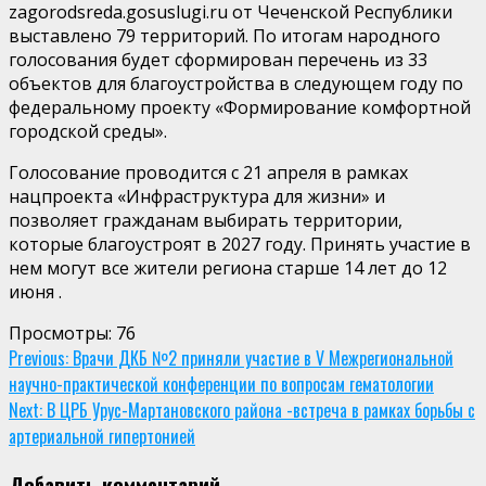
zagorodsreda.gosuslugi.ru от Чеченской Республики
выставлено 79 территорий. По итогам народного
голосования будет сформирован перечень из 33
объектов для благоустройства в следующем году по
федеральному проекту «Формирование комфортной
городской среды».
Голосование проводится с 21 апреля в рамках
нацпроекта «Инфраструктура для жизни» и
позволяет гражданам выбирать территории,
которые благоустроят в 2027 году. Принять участие в
нем могут все жители региона старше 14 лет до 12
июня .
Просмотры:
76
Continue
Previous:
Врачи ДКБ №2 приняли участие в V Межрегиональной
научно-практической конференции по вопросам гематологии
Reading
Next:
В ЦРБ Урус-Мартановского района -встреча в рамках борьбы с
артериальной гипертонией
Добавить комментарий