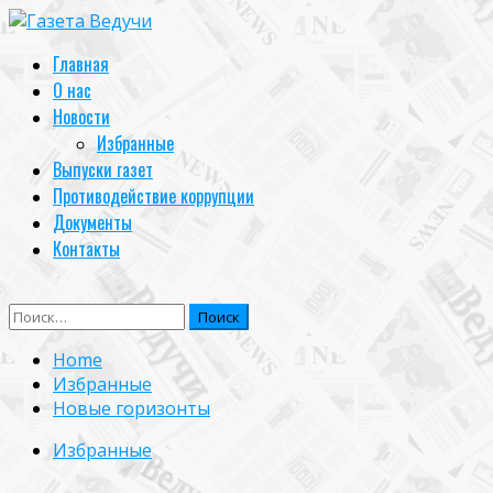
Skip
to
Primary
Главная
content
Menu
О нас
Новости
Избранные
Выпуски газет
Противодействие коррупции
Документы
Контакты
Найти:
Home
Избранные
Новые горизонты
Избранные