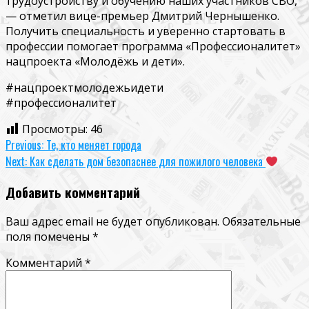
трудоустройству и обучению наших участников СВО,
— отметил вице-премьер Дмитрий Чернышенко.
Получить специальность и уверенно стартовать в
профессии помогает программа «Профессионалитет»
нацпроекта «Молодёжь и дети».
#нацпроектмолодежьидети
#профессионалитет
Просмотры:
46
Continue
Previous:
Те, кто меняет города
Next:
Как сделать дом безопаснее для пожилого человека
Reading
Добавить комментарий
Ваш адрес email не будет опубликован.
Обязательные
поля помечены
*
Комментарий
*