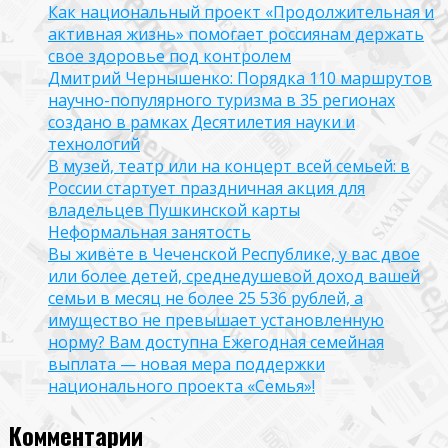
Как национальный проект «Продолжительная и
активная жизнь» помогает россиянам держать
свое здоровье под контролем
Дмитрий Чернышенко: Порядка 110 маршрутов
научно-популярного туризма в 35 регионах
создано в рамках Десятилетия науки и
технологий
В музей, театр или на концерт всей семьей: в
России стартует праздничная акция для
владельцев Пушкинской карты
Неформальная занятость
Вы живёте в Чеченской Республике, у вас двое
или более детей, среднедушевой доход вашей
семьи в месяц не более 25 536 рублей, а
имущество не превышает установленную
норму? Вам доступна Ежегодная семейная
выплата — новая мера поддержки
национального проекта «Семья»!
Комментарии