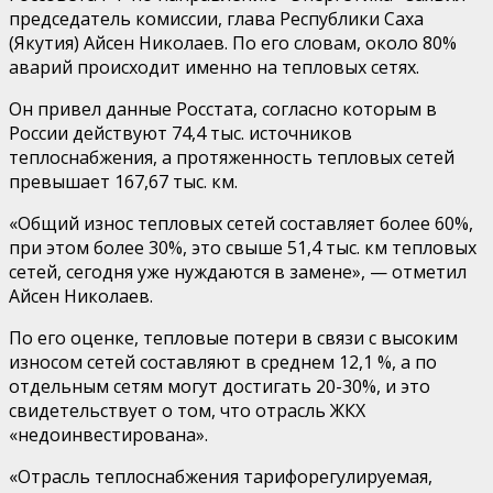
председатель комиссии, глава Республики Саха
(Якутия) Айсен Николаев.
По его словам, около
80%
аварий происходит именно на тепловых сетях
.
Он
привел данные Р
осстата,
согласно которым
в
России
действуют
74,4 тыс. источников
теплоснабжения, а протяженность тепловых сетей
превышает
167
,67
тыс. км.
«
Общий износ тепловых сетей составляет более 60%,
при этом более 30%, это свыше 51
,4
тыс. км тепловых
сетей, сегодня уже нуждаются в замене
»
,
—
отметил
Айсен Николаев
.
По его оценке,
тепловые потери в связи с высоким
износом сетей составляют в среднем 12
,1
%,
а по
отдельным сетям могут достигать 20-30%,
и
это
с
в
и
д
етельствует
о том, что отрасль ЖКХ
«
недоинвестирована
»
.
«
О
трасль
теплоснабжения тарифо
регулируемая,