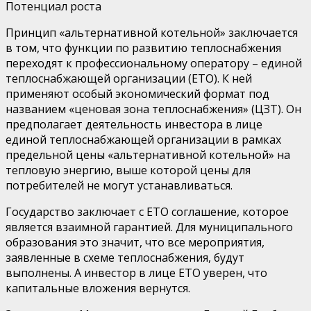
Потенциал роста
Принцип «альтернативной котельной»
заключается
в том, что
функции по развитию теплоснабжения
переходят к профессиональному оператору
– единой
теплоснабжающей организации (ЕТО). К ней
применяют
особый экономический формат
под
названием «ценовая зона теплоснабжения» (ЦЗТ)
. Он
предполагает деятельность
инвестора в лице
единой
теплоснабжающей организации
в рамках
предельной цены «альтернативной котельной» на
тепловую энергию, выше которой цены для
потребителей не могут устанавливаться.
Государство
заключа
е
т
с ЕТО
соглашение, которое
является взаимной гарантией
. Д
ля муниципального
образования
это значит,
что все мероприятия,
заявленные
в схеме теплоснабжения, будут
выполнены
. А
инвестор
в лице ЕТО
уверен,
что
капитальные вложения вернутся.