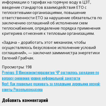
информации о тарифах на горячую воду в ЦЗТ,
введение стандартов взаимодействия ЕТО с
теплосетевыми организациями,
повышение
ответственности
ЕТО за нарушение
обязательств
по
заключению соглашений об исполнении схем
теплоснабжения
,
определение
порядка применения
критериев отнесения к тепловым организациям.
«Задача
–
доработать этот механизм
,
чтобы
осуществлялось безусловное исполнение условий
соглашений»
, — заключил
замминистра энергетики
Евгений Грабчак.
Просмотры:
198
Continue
Previous:
В Минэкономтерразвития ЧР состоялось заседание по
вопросу снижения уровня неформальной занятости
Reading
Next:
Как правильно ухаживать за плодовыми деревьями весной:
советы Россельхознадзора
Добавить комментарий