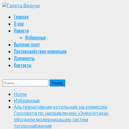
Skip
to
Primary
Главная
content
Menu
О нас
Новости
Избранные
Выпуски газет
Противодействие коррупции
Документы
Контакты
Найти:
Home
Избранные
Альтернативная котельная: на комиссии
Госсовета по направлению «Энергетика»
обсудили модернизацию систем
теплоснабжения