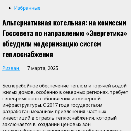
Избранные
Альтернативная котельная: на комиссии
Госсовета по направлению «Энергетика»
обсудили модернизацию систем
теплоснабжения
Ризван
7 марта, 2025
Бесперебойное обеспечение теплом и
горячей вод
ой
жилы
х
дом
ов
, особенно в северных регионах, требует
своевременного обновления
инженерной
инфраструктуры
. С 2017 года государство
м
разработан механизм
привле
чения частных
инвестиций в отрасль теплоснабжения, который
заключается в создании ценовых зон
теплоснабжения в муниципальных образованиях с