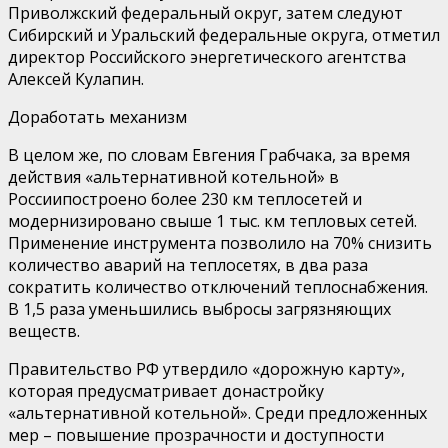
Приволжский федеральный округ, затем следуют
Сибирский и Уральский федеральные округа, отметил
директор Российского энергетического агентства
Алексей Кулапин.
Доработать механизм
В
целом же, п
о словам Евгения Грабчака,
з
а время
действия «альтернативной котельной» в
России
построено более 230 км теплосетей и
модернизировано
свыше
1 тыс. км тепловых сетей.
Применение инструмента позволило на 70% снизить
количество аварий на теплосетях, в два раза
сократить количество отключений теплоснабжени
я.
В
1,5 раза у
меньшились выбросы загрязняющих
веществ.
Правительство
РФ
утвер
дило «дорожную карту»
,
котор
ая
предусматривает донастройку
«альтернативной котельной»
. Среди предложенных
мер
–
повышение прозрачности и доступности