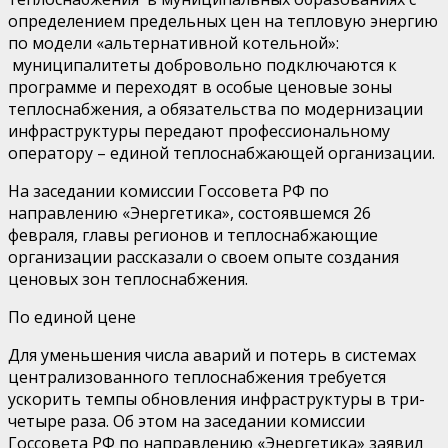
определением предельных цен на тепловую энергию
по модели «альтернативной котельной»:
м
униципалитеты добровольно подключаются
к
программе
и
переходят в особые ц
енов
ые
зоны
теплоснабжения
, а обязательства по
модернизации
инфраструктуры
передают
профессиональному
оператору – единой теплоснабжающей организации
.
На заседании комиссии Госсовета РФ по
направлению «Энергетика», состоявшемся 26
февраля, главы регионов
и теплоснабжающие
организации
рассказали о своем опыте
создания
ценовых зон теплоснабжения.
По единой цене
Для у
меньшени
я
числа
аварий и потерь в системах
централизованного теплоснабжения требует
ся
у
скорить
темп
ы
обновления инфраструктуры в три-
четыре раза. Об этом на заседании комиссии
Госсовета РФ по направлению
«
Энергетика
» заявил