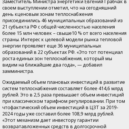
Заместитель
М
инистра энергетики Евгений Грабчак в
своем выступлении
отметил
, что на сегодняшний
день
к
ценовым зонам теплоснабжения
присоединились 46 муниципальных образований из
21 субъекта Р
Ф с общей численностью населения
более 15 млн человек
–
свыше
10
% от всего населения
страны. Интерес к целевой модели рынка тепловой
энергии
проявляет
еще
36 муниципальных
образований в 22 субъектах РФ.
«
Это тот потенциал
роста единых зон теплоснабжения, который мы
видим на ближайшие два года
»
, — добавил
замминистра.
Ожидаемый объем плановых инвестици
й в развитие
систем теплоснабжения составляет более 414,6 млрд
рублей
. Это
в 2,5 раза превышает объем инвестиций
при классическом тарифном регулировании. При
том
что
фактический объем инвестиций в ЦЗТ за 2019-
2024 годы уже составил более 108,9 млрд рублей.
«
Этот м
еханизм дает инвестору гаран
т
ии
возврат
а
вложенных с
ре
д
с
тв в долгосрочной