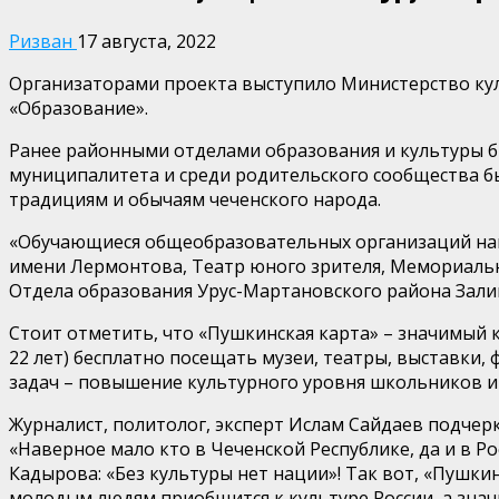
Ризван
17 августа, 2022
Организаторами проекта выступило Министерство кул
«Образование».
Ранее районными отделами образования и культуры б
муниципалитета и среди родительского сообщества б
традициям и обычаям чеченского народа.
«Обучающиеся общеобразовательных организаций наш
имени Лермонтова, Театр юного зрителя, Мемориальны
Отдела образования Урус-Мартановского района Зали
Стоит отметить, что «Пушкинская карта» – значимый 
22 лет) бесплатно посещать музеи, театры, выставки,
задач – повышение культурного уровня школьников и 
Журналист, политолог, эксперт Ислам Сайдаев подчерк
«Наверное мало кто в Чеченской Республике, да и в 
Кадырова: «Без культуры нет нации»! Так вот, «Пушк
молодым людям приобщится к культуре России, а зна