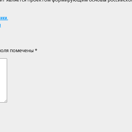
ики.
я
поля помечены
*