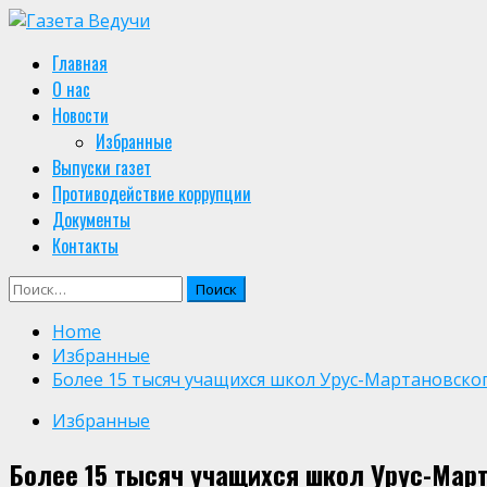
Skip
to
Primary
Главная
content
Menu
О нас
Новости
Избранные
Выпуски газет
Противодействие коррупции
Документы
Контакты
Найти:
Home
Избранные
Более 15 тысяч учащихся школ Урус-Мартановско
Избранные
Более 15 тысяч учащихся школ Урус-Март