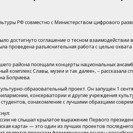
ьтуры РФ совместно с Министерством цифрового разви
ыло достигнуто соглашение о тесном взаимодействии 
ыла проведена разъяснительная работа с целью охвата
его района посещали концерты национальных ансамбл
й комплекс Славы, музеи и так далее», – рассказала 
на Боприева.
культурно-образовательный проект. Он запущен 1 сентя
 филармонии, консерватории и другие учреждения культ
студентов, ознакомление с лучшими образцами совреме
нул:
России не слышал крылатое выражение Первого президен
инская карта» — это один из лучших проектов последне
чит является проектом формирующим основы российско