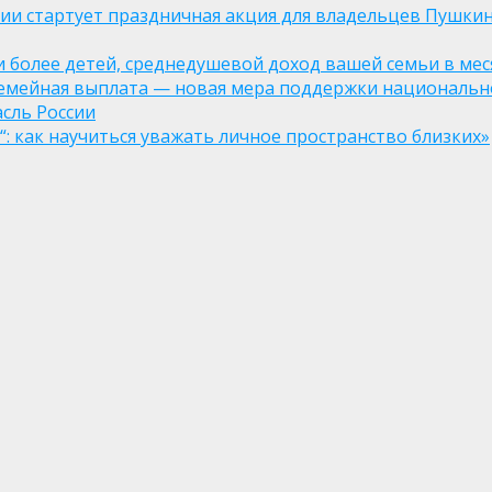
оссии стартует праздничная акция для владельцев Пушки
ли более детей, среднедушевой доход вашей семьи в мес
семейная выплата — новая мера поддержки национально
асль России
: как научиться уважать личное пространство близких»