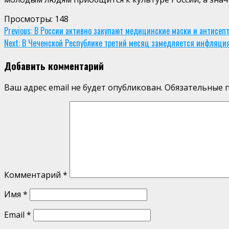
Просмотры:
148
Continue
Previous:
В России активно закупают медицинские маски и антисепт
Next:
В Чеченской Республике третий месяц замедляется инфляци
Reading
Добавить комментарий
Ваш адрес email не будет опубликован.
Обязательные 
Комментарий
*
Имя
*
Email
*