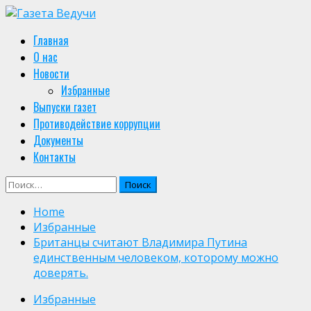
Skip
to
Primary
Главная
content
Menu
О нас
Новости
Избранные
Выпуски газет
Противодействие коррупции
Документы
Контакты
Найти:
Home
Избранные
Британцы считают Владимира Путина
единственным человеком, которому можно
доверять.
Избранные