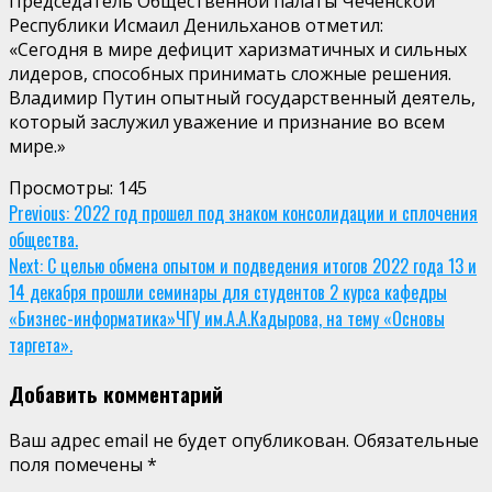
Председатель Общественной палаты Чеченской
Республики Исмаил Денильханов отметил:
«Сегодня в мире дефицит харизматичных и сильных
лидеров, способных принимать сложные решения.
Владимир Путин опытный государственный деятель,
который заслужил уважение и признание во всем
мире.»
Просмотры:
145
Continue
Previous:
2022 год прошел под знаком консолидации и сплочения
общества.
Reading
Next:
С целью обмена опытом и подведения итогов 2022 года 13 и
14 декабря прошли семинары для студентов 2 курса кафедры
«Бизнес-информатика»ЧГУ им.А.А.Кадырова, на тему «Основы
таргета».
Добавить комментарий
Ваш адрес email не будет опубликован.
Обязательные
поля помечены
*