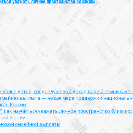
иться уважать личное пространство близких»
ли более детей, среднедушевой доход вашей семьи в мес
семейная выплата — новая мера поддержки национально
асль России
: как научиться уважать личное пространство близких»
сей России
е новой семейной выплаты