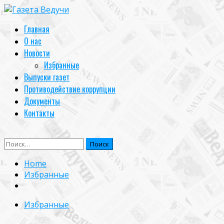
Skip
to
Primary
Главная
content
Menu
О нас
Новости
Избранные
Выпуски газет
Противодействие коррупции
Документы
Контакты
Найти:
Home
Избранные
Избранные