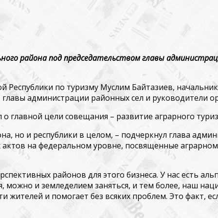
ьного района под председательством главы администрац
й Республики по туризму Муслим Байтазиев, начальни
, главы администрации районных сел и руководители ор
о главной цели совещания – развитие аграрного туриз
̆она, но и республики в целом, – подчеркнул глава адм
актов на федеральном уровне, посвященные аграрному
ерспективных районов для этого бизнеса. У нас есть ал
 можно и земледелием заняться, и тем более, наш наци
 жителей и помогает без всяких проблем. Это факт, есл