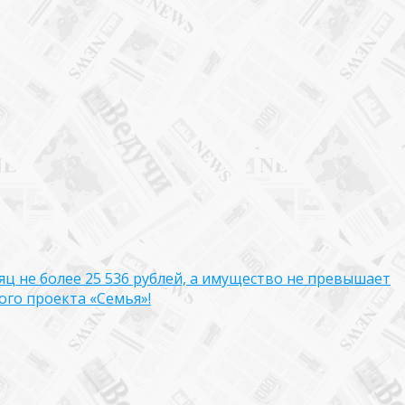
яц не более 25 536 рублей, а имущество не превышает
го проекта «Семья»!