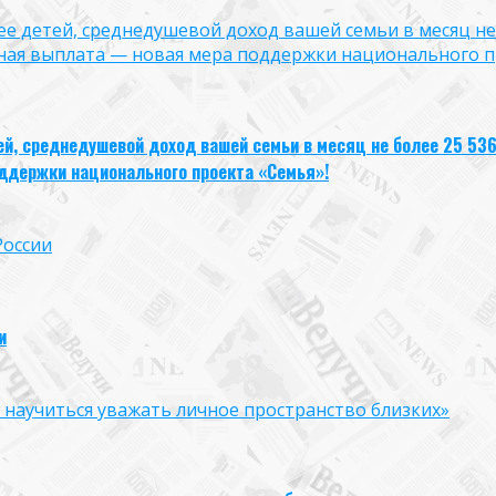
лее детей, среднедушевой доход вашей семьи в месяц не
ная выплата — новая мера поддержки национального п
тей, среднедушевой доход вашей семьи в месяц не более 25 53
ддержки национального проекта «Семья»!
России
и
к научиться уважать личное пространство близких»