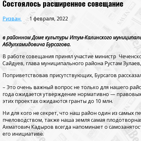
Cостоялось расширенное совещание
Ризван
1 февраля, 2022
в районном Доме культуры Итум-Калинского муниципал
Абдулхамидовича Бурсагова.
В работе совещания принял участие министр Чеченско
Сайдуев, глава муниципального района Рустам Зулаев
Поприветствовав присутствующих, Бурсагов рассказал 
– Это очень важный вопрос не только для нашего раи
года ожидается утверждение нормативно — правовых 
этих проектах ожидаются гранты до 10 млн.
Ни для кого не секрет, что наш район один из самых п
пчеловодством, также наша земля самая плодотворная,
Ахматович Кадыров всегда напоминает о самозанятости
его инициативе.