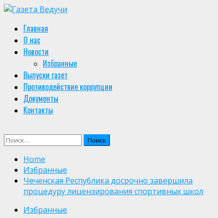
Skip
to
Primary
Главная
content
Menu
О нас
Новости
Избранные
Выпуски газет
Противодействие коррупции
Документы
Контакты
Найти:
Home
Избранные
Чеченская Республика досрочно завершила
процедуру лицензирования спортивных школ
Избранные