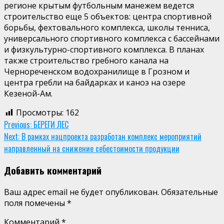
регионе крытым футбольным манежем ведется
строительство еще 5 объектов: центра спортивной
борьбы, фехтовального комплекса, школы тенниса,
универсального спортивного комплекса с бассейнами
и физкультурно-спортивного комплекса. В планах
также строительство гребного канала на
Чернореченском водохранилище в Грозном и
центра гребли на байдарках и каноэ на озере
Кезеной-Ам.
Просмотры:
162
Continue
Previous:
БЕРЕГИ ЛЕС
Next:
В рамках нацпроекта разработан комплекс мероприятий
Reading
направленный на снижение себестоимости продукции
Добавить комментарий
Ваш адрес email не будет опубликован.
Обязательные
поля помечены
*
Комментарий
*