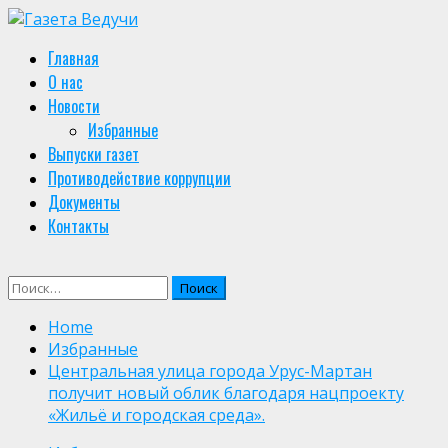
Skip
to
Primary
Главная
content
Menu
О нас
Новости
Избранные
Выпуски газет
Противодействие коррупции
Документы
Контакты
Найти:
Home
Избранные
Центральная улица города Урус-Мартан
получит новый облик благодаря нацпроекту
«Жильё и городская среда».