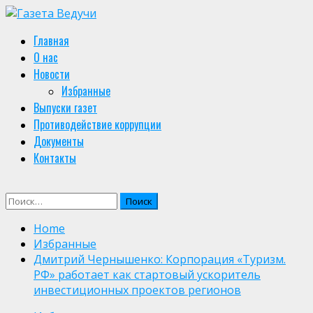
Skip
to
Primary
Главная
content
Menu
О нас
Новости
Избранные
Выпуски газет
Противодействие коррупции
Документы
Контакты
Найти:
Home
Избранные
Дмитрий Чернышенко: Корпорация «Туризм.
РФ» работает как стартовый ускоритель
инвестиционных проектов регионов