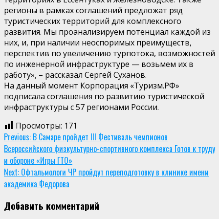
регионы в рамках соглашений предложат ряд
туристических территорий для комплексного
развития. Мы проанализируем потенциал каждой из
них, и, при наличии неоспоримых преимуществ,
перспектив по увеличению турпотока, возможностей
по инженерной инфраструктуре — возьмем их в
работу», – рассказал Сергей Суханов.
На данный момент Корпорация «Туризм.РФ»
подписала соглашения по развитию туристической
инфраструктуры с 57 регионами России.
Просмотры:
171
Continue
Previous:
В Самаре пройдет III Фестиваль чемпионов
Всероссийского физкультурно-спортивного комплекса Готов к труду
Reading
и обороне «Игры ГТО»
Next:
Офтальмологи ЧР пройдут переподготовку в клинике имени
академика Федорова
Добавить комментарий