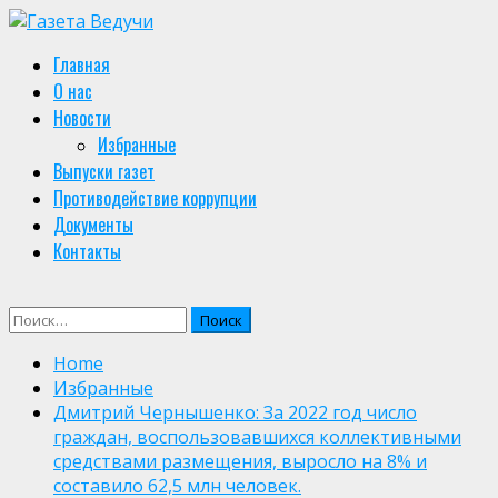
Skip
to
Primary
Главная
content
Menu
О нас
Новости
Избранные
Выпуски газет
Противодействие коррупции
Документы
Контакты
Найти:
Home
Избранные
Дмитрий Чернышенко: За 2022 год число
граждан, воспользовавшихся коллективными
средствами размещения, выросло на 8% и
составило 62,5 млн человек.