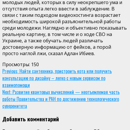
молодых людей, которых в силу неокрепшего ума и
отсутствия опыта легко ввести в заблуждение. В
связи с таким подходом видеохостинга возрастает
необходимость широкой разъяснительной работы
среди молодежи. Наглядно и объективно показывать
реальную картину, в том числе и о ходе СВО на
Украине, а также обучать людей различать
достоверную информацию от фейков, а порой
просто наглой лжи, сказал Адлан Ибиев.
Просмотры:
150
Continue
Previous:
Найти сантехника, пристроить кота или получить
консультацию по дизайну – легко с новым сервисом по
Reading
взаимопомощи
Next:
Развитие квантовых вычислений — неотъемлемая часть
работы Правительства и РАН по достижению технологического
суверенитета
Добавить комментарий