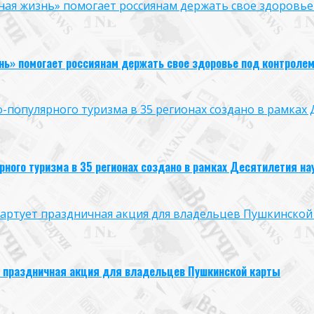
ая жизнь» помогает россиянам держать свое здоровье
нь» помогает россиянам держать свое здоровье под контроле
опулярного туризма в 35 регионах создано в рамках Д
ого туризма в 35 регионах создано в рамках Десятилетия нау
 стартует праздничная акция для владельцев Пушкинской
ует праздничная акция для владельцев Пушкинской карты