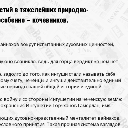
етий в тяжелейших природно-
особенно – кочевников.
вайнахов
вокруг испытанных духовных ценностей,
у оно возникло, ведь для горца вердикт «в нем нет
 задолго до того, как ингуши стали называть себя
ьшому счету, чеченцы и ингуши действительно единый
кие периоды нашей общей истори
и и единой
войну и со стороны Ингушетии на чеченскую землю
воохранения Ингушетии
Горчханов
Тамерлан, имя
вляющих духовно-нравственный менталитет
вайнахов
.
словного принятия. Такая прочная система взглядов