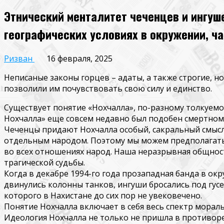
Этнический менталитет чеченцев и ингуш
географических условиях в окружении, ча
Ризван
16 февраля, 2025
Неписаные законы горцев – адаты, а также строгие, 
позволили им почув
ствовать свою силу и единство.
Существует понятие «
Нохчалла
», по-разному толкуемо
Нохчалла
» еще совсем недавно бы
л подобен смертном
Чеченцы придают
Нохчалла
особый, сакральный смысл
отдельным народом. Поэтому мы можем предполагать
во всех отношениях народ. Наша неразрывная общнос
трагической судьбы.
Когда в декабре 1994-го года прозападная банда в о
двинулись колонны танков, ингуши бросались под гус
которого в
Нахист
ане
до сих пор не увековечено.
Понятие
Нохчалла
включает в себя весь спектр морал
Идеология
Нохчалла
не только не пришла в противоре