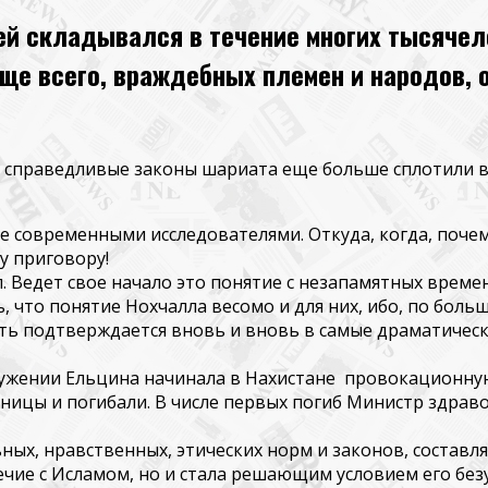
ей складывался в течение многих тысячел
ще всего, враждебных племен и народов, 
но справедливые законы шариата еще больше сплотили
е современными исследователями. Откуда, когда, почем
у приговору!
. Ведет
свое начало это
понятие с незапамятных времен,
, что понятие
Нохчалла
весомо и для них, ибо, по бол
ть подтверждается вновь и вновь в самые драматичес
кружении Ельцина начинала в
Нахистане
провокационную 
еницы и погибали. В числе первых погиб Министр здра
ьных, нравственных, этических норм и законов, соста
чие с Исламом, но и стала решающим условием его безу