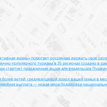
ктивная жизнь» помогает россиянам держать свое здо
чно-популярного туризма в 35 регионах создано в рам
оссии стартует праздничная акция для владельцев Пушки
ли более детей, среднедушевой доход вашей семьи в мес
семейная выплата — новая мера поддержки национально