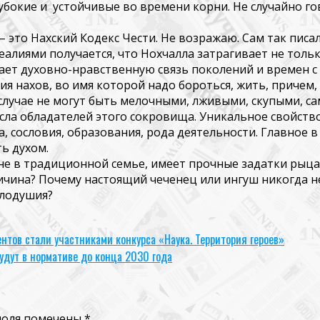
убокие и устойчивые во времени корни. Не случайно го
– это
Нахский
Кодекс Чести. Не возражаю. Сам так пис
еалиями получается, что
Нохчалла
затрагивает не тольк
ет духовно-нравственную связь поколений и времен с 
гия нахов,
во имя которой надо бороться, жить, причем,
м случае не могут быть мелочными, лживыми, скупыми, с
сла обладателей этого сокровища. Уникальное свойств
, сословия, образования, рода деятельности. Главное 
ть духом.
дине в традиционной семье, имеет прочные задатки рыц
чина? Почему настоящий чеченец или ингуш никогда не 
алодушия?
тов стали участниками конкурса «Наука. Территория героев»
дут в нормативе до конца 2030 года
поля помечены
*