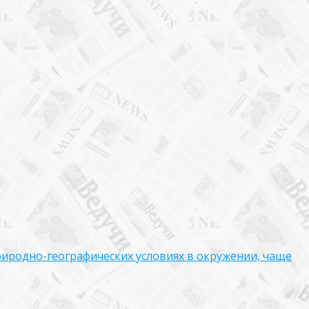
риродно-географических условиях в окружении, чаще