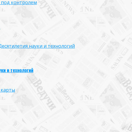
 под контролем
м
есятилетия науки и технологий
ки и технологий
 карты