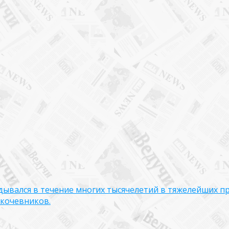
дывался в течение многих тысячелетий в тяжелейших п
 кочевников.