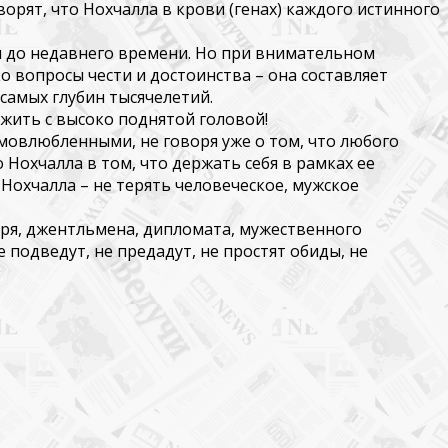
ворят, что
Нохчалла
в крови (генах)
каждого истинного
ал до недавнего времени. Но при внимательном
о вопросы чести и достоинства – она составляет
с
амых глубин тысячелетий.
 ж
ить с высоко поднятой головой!
амовлюбленными, не говоря уже о том, что любого
о
Нохчалла
в том, что держать себя в рамках ее
в
Нохчалла
– не терять человеческое, мужское
аря, джентльмена, дипломата, мужественного
подведут, не предадут, не простят обиды, не