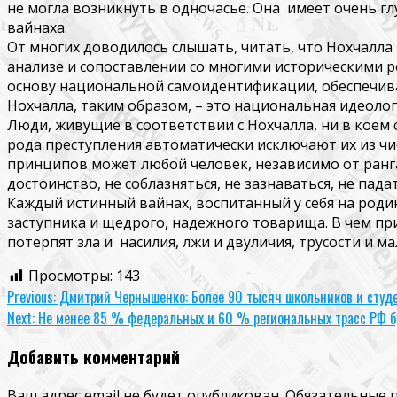
не могла возникнуть в одночасье.
Она имеет
очень гл
вайнаха
.
От многих доводилось слышать, читать, что
Нохчалла
анализе и сопоставлении со многими историческими р
основу национальной самоидентификации, обеспечива
Нохчалла
, таким образом, – это национальная идеоло
Люди, живущие в соответствии с
Нохчалла
, ни в кое
рода преступления автоматически исключают их из чи
принципов может любой человек, независимо от ранга
достоинство, не соблазняться, не
зазнаваться, не пада
Каждый истинный
вайнах
, воспитанный у себя на ро
заступника и щедрого, надежного товарища. В чем при
потерпят зла
и насилия
, лжи и двуличия, трусости и м
Просмотры:
143
Continue
Previous:
Дмитрий Чернышенко: Более 90 тысяч школьников и студен
Next:
Не менее 85 % федеральных и 60 % региональных трасс РФ бу
Reading
Добавить комментарий
Ваш адрес email не будет опубликован.
Обязательные 