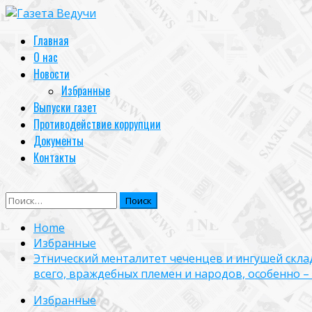
Skip
to
Primary
Главная
content
Menu
О нас
Новости
Избранные
Выпуски газет
Противодействие коррупции
Документы
Контакты
Найти:
Home
Избранные
Этнический менталитет чеченцев и ингушей скла
всего, враждебных племен и народов, особенно –
Избранные