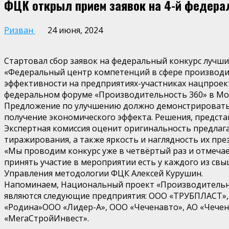
ФЦК открыл прием заявок на 4-й федера
Ризван
24 июня, 2024
Стартовал сбор заявок на федеральный конкурс лучши
«Федеральный центр компетенций в сфере производи
эффективности на предприятиях-участниках нацпроект
федеральном форуме «Производительность 360» в Мо
Предложение по улучшению должно демонстрировать
получение экономического эффекта. Решения, предста
Экспертная комиссия оценит оригинальность предлага
тиражирования, а также яркость и наглядность их пре
«Мы проводим конкурс уже в четвёртый раз и отмечае
принять участие в мероприятии есть у каждого из св
Управления методологии ФЦК Алексей Курушин.
Напоминаем, Национальный проект «Производительност
являются следующие предприятия: ООО «ТРУБПЛАСТ»,
«Родина»ООО «Лидер-А», ООО «Чеченавто», АО «Чече
«МегаСтройИнвест».