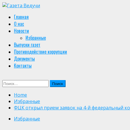
Skip
to
Primary
Главная
content
Menu
О нас
Новости
Избранные
Выпуски газет
Противодействие коррупции
Документы
Контакты
Найти:
Home
Избранные
ФЦК открыл прием заявок на 4-й федеральный к
Избранные