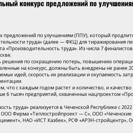
льный конкурс предложений по улучшения
х предложений по улучшениям (ППУ), который продлится
тельности труда» (далее — ФКЦ) для тиражирования 
а «Производительность труда». Из числа 7 финалистов 
скве.
 решения по сокращению потерь, повышению операцио
вленные на конкурс, должны быть внедрены не ранее 20
емых идей, скорость их реализации и окупаемость зат
зентации.
м, что с каждым годом растет и количество, и качеств
ыше 6 тысяч предприятий, охваченных нацпроектом «Пр
ь труда» реализуется в Чеченской Республике с 2022 
 ООО Фирма «Теплостройпроект — С», ООО «Чеченские
нцемент», НАО «ИСТ Казбек», РСФ «АРЭН-стройцентр»,