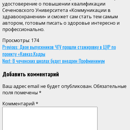
удостоверение о повышении квалификации
Сеченовского Университета «Коммуникации в
здравоохранении» и сможет сам стать тем самым
автором, готовым писать о здоровье интересно и
профессионально.
Просмотры:
174
Continue
Previous:
Двое выпускников ЧГУ прошли стажировку в ЦУР по
проекту «Кавказ.Кадры
Reading
Next:
В чеченских школах будет внедрен Профминимум
Добавить комментарий
Ваш адрес email не будет опубликован.
Обязательные
поля помечены
*
Комментарий
*