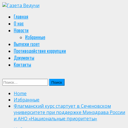
Skip
to
Primary
Главная
content
Menu
О нас
Новости
Избранные
Выпуски газет
Противодействие коррупции
Документы
Контакты
Найти:
Home
Избранные
Флагманский курс стартует в Сеченовском
университете при поддержке Минздрава России
и АНО «Национальные приоритеты»