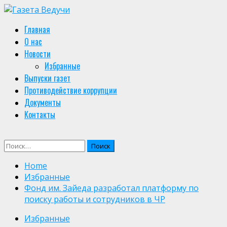
Skip
to
Primary
Главная
content
Menu
О нас
Новости
Избранные
Выпуски газет
Противодействие коррупции
Документы
Контакты
Найти:
Home
Избранные
Фонд им. Зайеда разработал платформу по
поиску работы и сотрудников в ЧР
Избранные