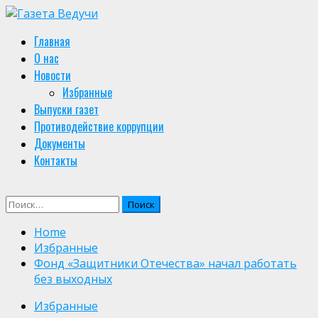
Skip
to
Primary
Главная
content
Menu
О нас
Новости
Избранные
Выпуски газет
Противодействие коррупции
Документы
Контакты
Найти:
Home
Избранные
Фонд «Защитники Отечества» начал работать
без выходных
Избранные