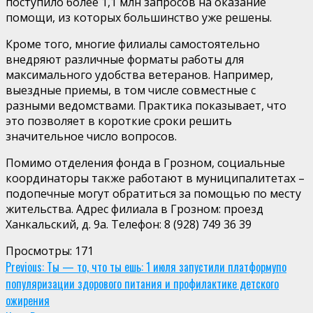
поступило более 1,1 млн запросов на оказание
помощи, из которых большинство уже решены.
Кроме того, многие филиалы самостоятельно
внедряют различные форматы работы для
максимального удобства ветеранов. Например,
выездные приемы, в том числе совместные с
разными ведомствами. Практика показывает, что
это позволяет в короткие сроки решить
значительное число вопросов.
Помимо отделения фонда в Грозном, социальные
координаторы также работают в муниципалитетах –
подопечные могут обратиться за помощью по месту
жительства. Адрес филиала в Грозном: проезд
Ханкальский, д. 9а. Телефон: 8 (928) 749 36 39
Просмотры:
171
Continue
Previous:
Ты — то, что ты ешь: 1 июля запустили платформупо
популяризации здорового питания и профилактике детского
Reading
ожирения