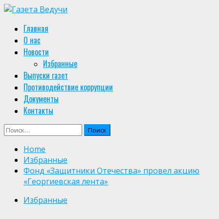
Skip
to
Primary
Главная
content
Menu
О нас
Новости
Избранные
Выпуски газет
Противодействие коррупции
Документы
Контакты
Найти:
Home
Избранные
Фонд «Защитники Отечества» провел акцию
«Георгиевская лента»
Избранные