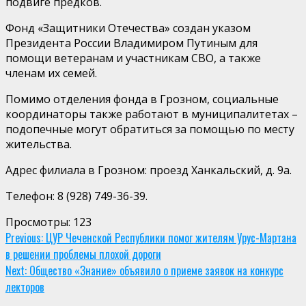
подвиге предков.
Фонд «Защитники Отечества» создан указом
Президента России Владимиром Путиным для
помощи ветеранам и участникам СВО, а также
членам их семей.
Помимо отделения фонда в Грозном, социальные
координаторы также работают в муниципалитетах –
подопечные могут обратиться за помощью по месту
жительства.
Адрес филиала в Грозном: проезд Ханкальский, д. 9а.
Телефон: 8 (928) 749-36-39.
Просмотры:
123
Continue
Previous:
ЦУР Чеченской Республики помог жителям Урус-Мартана
в решении проблемы плохой дороги
Reading
Next:
Общество «Знание» объявило о приеме заявок на конкурс
лекторов