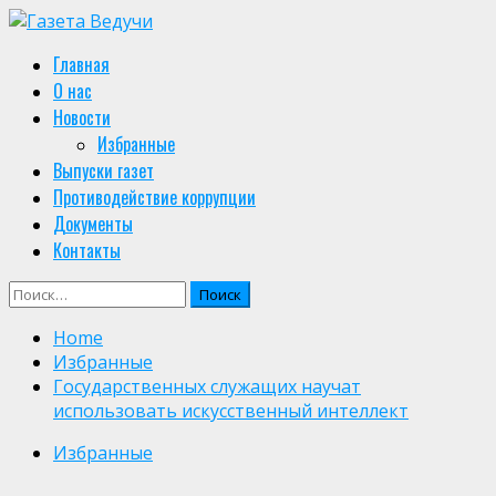
Skip
to
Primary
Главная
content
Menu
О нас
Новости
Избранные
Выпуски газет
Противодействие коррупции
Документы
Контакты
Найти:
Home
Избранные
Государственных служащих научат
использовать искусственный интеллект
Избранные