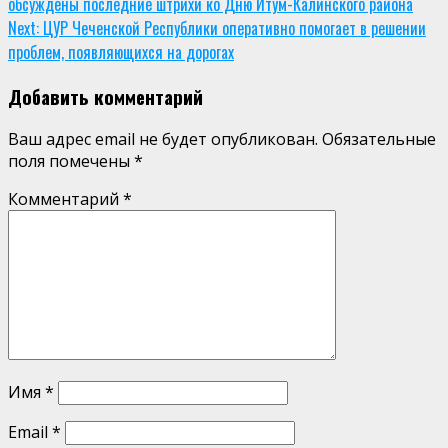
обсуждены последние штрихи ко Дню Итум-Калинского района
Reading
Next:
ЦУР Чеченской Республики оперативно помогает в решении
проблем, появляющихся на дорогах
Добавить комментарий
Ваш адрес email не будет опубликован.
Обязательные
поля помечены
*
Комментарий
*
Имя
*
Email
*