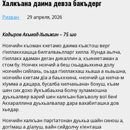
Халкъана даима девза бакъдерг
Ризван
29 апреля, 2026
Кадыров Ахьмад-Хьаьжин – 75 шо
Нохчийн къоман кхетамо даима къастош верг
гIиллаккхашца билгалваьлларг хилла. ХIунда аьлча,
гIиллакх адаман деган дикаллин а, къинхетаман а
стом бу. Нохчех нохчий а беш схьадаьхкина долу
нохчийн сийлахь, оьзда гIиллакхаш хьаша а хьаьшна,
нохчийн кхетам дIа а баьккхина, «нохчий ца хилча-м
хIумма а дацара, бусалба хилчахьана» бохуш, къам
шен сих дохо йукъабаьхна болчу зуламхошна
дуьхьалвер варий шен халкъан бакъволу воI бен!
Акхараллина дуьхьалвалар дара вахабиташка дов
хьедар.
Нохчийн халкъан паргIатонан дуьхьа шайн синош а,
догIмаш а дIалуш, вайн сийдолчу кIенташа