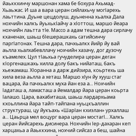
йаьккхинчу маршонан хама бе бохура Ахьмад-
Хьаьжас. И ша а вара церан сийлахьчу могIарехь
лаьттина. Дуьне цецдолуш, дуьненна хьалха Дала
нохчийн халкъ йуьхькIайчу а хIоттош, маршо йеара
нохчийн лаьтта тIе. Массо а адам тешна дара сирлачу
кханенах, шаьш бIешерашкахь сатийсинчу
паргIатонах. Тешна дара, пачхьалкх йийр йу вай
аьлла хьалхабевллачу нохчийн хазачу, дог дузочу
къамелех. Цул тIаьхьа гучуделира церан деган
кIоргенашкахь хилла долу бакъ нийаташ, бакъ
хьежамаш. ХIоранна а дарж дийзира, коьртехь ша
хила веза аьлла а хеташ. Маршо хIун йу хууш стаг
вацара, йа пачхьалкх муха йан еза а… Нохчийн
Iадаташ а, ламасташ а йемалдар йара церан коьрта
Iалашо. Цара, вахабиташа, шаьш лардархьама
кхоьллина йара тайп-тайпана нуьцкъаллин
структураш, цу йукъахь «ШарIан кхиэлан» урхаллаш
а… Цаьрца мел воцург вара церан мостагI… Халкъ
церан йийсарехь дисинера. Нохчийн Iер-дахаран кеп
харцахьа а йаьккхина, нохчий сийсаз а беш, шайна