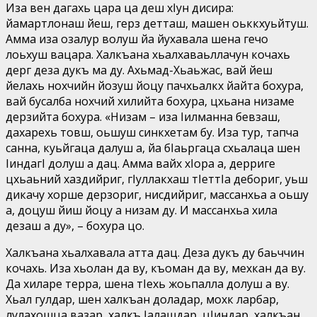
Иза вен дагахь цара ца деш хIун дисира:
йамартлонаш йеш, герз детташ, машен оьккхуьйтуш.
Амма иза озалур волуш йа йухавала шена гечо
лоьхуш вацара. Халкъана хьалхаваьллачун кочахь
дерг деза дукъ ма ду. Ахьмад-Хьаьжас, вай йеш
йелахь нохчийн йозуш йоцу пачхьалкх йайта бохура,
вай бусалба нохчий хилийта бохура, цхьана низаме
дерзийта бохура. «Низам – иза Iилманна бевзаш,
дахарехь товш, оьшуш синкхетам бу. Иза тур, тапча
санна, куьйгаца далуш а, йа бIаьргаца схьалаца шен
IиндагI долуш а дац. Амма вайх хIора а, дерриге
цхьаьний хаздийриг, гIуллакхаш тIеттIа дебориг, уьш
дикачу хорше дерзориг, нисдийриг, массанхьа а оьшу
а, доцуш йиш йоцу а низам ду. И массанхьа хила
дезаш а ду», – бохура цо.
Халкъана хьалхавала атта дац. Деза дукъ ду баьччин
кочахь. Иза хьолан да ву, къоман да ву, мехкан да ву.
Да хиларе терра, шена тIехь жоьпалла долуш а ву.
Хьал гулдар, шен халкъан доладар, мохк ларбар,
лулахошца вазар, халкъ Iалашдар, цIиндар, халкъан