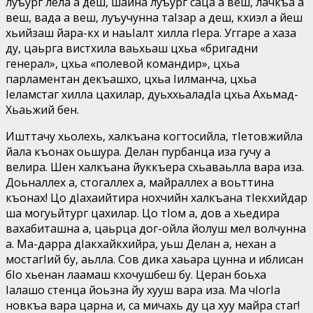
луъург лела а деш, шайна луъург саца а веш, лачкъа а
веш, вада а веш, луъучунна таIзар а деш, кхиэл а йеш
хьийзаш йара-кх и наьIалт хилла гIера. Уггаре а хаза
ду, цаьрга вистхила ваьхьаш цхьа «бригадни
генерал», цхьа «полевой командир», цхьа
парламентан декъашхо, цхьа Iилманча, цхьа
Iеламстаг хилла цахилар, дуьххьаладIа цхьа Ахьмад-
Хьаьжий бен.
Ишттачу хьолехь, халкъана когтосийла, тIетовжийла
йала къонах оьшура. Делан пурбанца иза гучу а
велира. Шен халкъана йуккъера схьаваьлла вара иза.
Доьналлех а, стогаллех а, майраллех а воьттина
къонах! Цо дIахаийтира нохчийн халкъана тIекхийдар
ша могуьйтург цахилар. Цо тIом а, дов а хьедира
вахабиташна а, цаьрца дог-ойла йолуш мел волчунна
а. Ма-дарра дIакхайкхийра, уьш Делан а, нехан а
мостагIий бу, аьлла. Сов дика хаьара цунна и иблисан
бIо хьенан лаамаш кхочушбеш бу. Церан боьха
Iалашо стенца йоьзна йу хууш вара иза. Ма чIогIа
новкъа вара царна и, са мичахь ду ца хуу майра стаг!