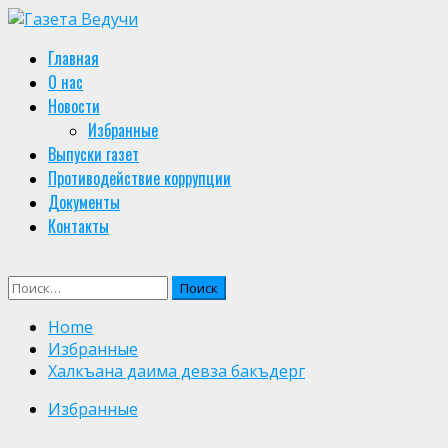
Skip
to
Primary
Главная
content
Menu
О нас
Новости
Избранные
Выпуски газет
Противодействие коррупции
Документы
Контакты
Найти:
Home
Избранные
Халкъана даима девза бакъдерг
Избранные