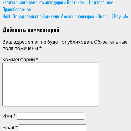
капитального ремонта автодороги Братское – Надтеречное –
Reading
Правобережное
Next:
Определены победители V сезона конкурса «Знаешь?Научи!»
Добавить комментарий
Ваш адрес email не будет опубликован.
Обязательные
поля помечены
*
Комментарий
*
Имя
*
Email
*