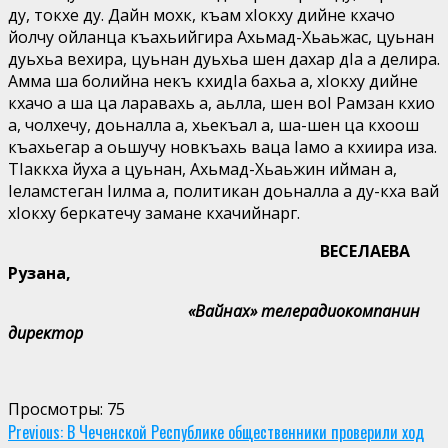
ду, токхе ду. Дайн мохк, къам хIокху дийне кхачо
йолчу ойланца къахьийгира Ахьмад-Хьаьжас, цуьнан
дуьхьа вехира, цуьнан дуьхьа шен дахар дIа а делира.
Амма ша болийна некъ кхидIа бахьа а, хIокху дийне
кхачо а ша ца ларавахь а, аьлла, шен воI Рамзан кхио
а, чолхечу, доьналла а, хьекъал а, ша-шен ца кхоош
къахьегар а оьшучу новкъахь ваца Iамо а кхиира иза.
ТIаккха йуха а цуьнан, Ахьмад-Хьаьжин ийман а,
Iеламстеган Iилма а, политикан доьналла а ду-кха вай
хIокху беркатечу замане кхачийнарг.
ВЕСЕЛАЕВА
Рузана,
«Вайнах» телерадиокомпанин
директор
Просмотры:
75
Continue
Previous:
В Чеченской Республике общественники проверили ход