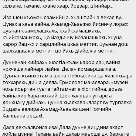
селхане, тахане, кхане хаар, йовзар, цIинйар…
Иза шен къоман лаамийн а, хьаштийн а векал ву…
Цунах а хаьа вайна, Ахьмад-Хьаьжех йисинчу лорах:
цуьнан къамелашкахь, кхайкхамашкахь,
къийсамашкахь, цо йаздинчу йозанашкахь хьуна
карор йац-кх и харцлийна цхьа меттиг, цуьнан дош
шалхадаьлла меттиг, цо йахь дIайелла меттиг.
Дуьненан кийрахь шолгIа къам карор дац вайна
нохчаша лайнарг лайна. Делан комаьршалла а,
Цуьнан къинхетам а шена тIебоьссина ца хиллехьара,
тоххарехь диц а делла, Ермоловс ма-аллара, «музей
чохь коьртан туьта гайтамна» а хIоттийна, доьза
байна хир бара нохчий. Шен халкъан уггаре а
доьхначу дийнахь цунна хьалхаваьлларг ву турпалхо.
Эццахь велира Ахьмад-Хьаьжа шен Нохчийн
Халкъана орцах!..
Дала декъалвойла иза! Дала дуьне дицдина эхарт
лойла цунна! Тахана вайн дахар маьрша ду, беркате